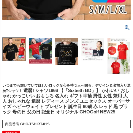
いつまでも輝いていてほしいロックな心を持つ人へ贈る、デザイン＆名前入り還
還暦Tシャツ1966 【「Sixtieth BD」】 かわいい おし
暦Tシャツ！
ゃれ かっこいい おもしろ 名入れ ギフト半袖 男性 女性 兼用 大
人 おしゃれな 還暦 レディース メンズ ユニセックス オーバーサ
イズ ヘビーウェイト プレゼント 誕生日 60歳 赤 レッド 黒 ブラ
ック 母の日 父の日 記念日 オリジナル GHOGolf NEW25
商品番号
GHO-TSHIRT-01S