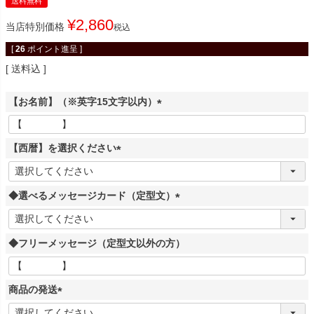
送料無料
¥
2,860
当店特別価格
税込
[
26
ポイント進呈 ]
送料込
【お名前】（※英字15文字以内）
(
必
【西暦】を選択ください
須
)
(
必
◆選べるメッセージカード（定型文）
須
)
(
必
◆フリーメッセージ（定型文以外の方）
須
)
商品の発送
(