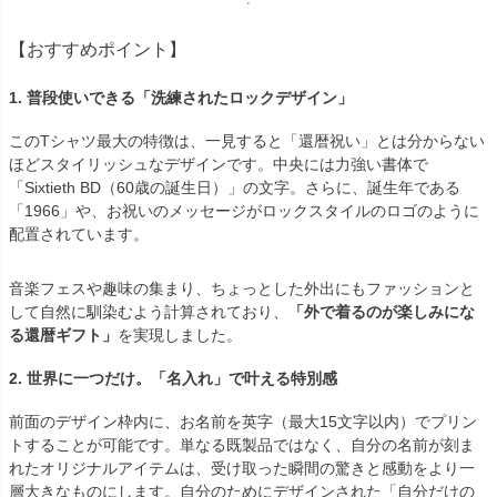
【おすすめポイント】
1. 普段使いできる「洗練されたロックデザイン」
このTシャツ最大の特徴は、一見すると「還暦祝い」とは分からない
ほどスタイリッシュなデザインです。中央には力強い書体で
「Sixtieth BD（60歳の誕生日）」の文字。さらに、誕生年である
「1966」や、お祝いのメッセージがロックスタイルのロゴのように
配置されています。
音楽フェスや趣味の集まり、ちょっとした外出にもファッションと
して自然に馴染むよう計算されており、
「外で着るのが楽しみにな
る還暦ギフト」
を実現しました。
2. 世界に一つだけ。「名入れ」で叶える特別感
前面のデザイン枠内に、お名前を英字（最大15文字以内）でプリン
トすることが可能です。単なる既製品ではなく、自分の名前が刻ま
れたオリジナルアイテムは、受け取った瞬間の驚きと感動をより一
層大きなものにします。自分のためにデザインされた「自分だけの