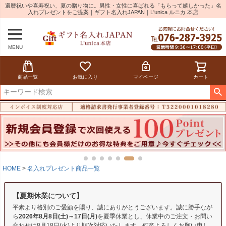
還暦祝いや喜寿祝い、夏の贈り物に。男性・女性に喜ばれる「もらって嬉しかった」名
入れプレゼントをご提案｜ギフト名入れJAPAN｜L'unica ルニカ 本店
MENU
商品一覧
お気に入り
マイページ
カート
HOME
名入れプレゼント商品一覧
【夏期休業について】
平素より格別のご愛顧を賜り、誠にありがとうございます。誠に勝手なが
ら
2026年8月8日(土)～17日(月)
を夏季休業とし、休業中のご注文・お問い
合わせは8月18日(火)より順次対応いたします。何卒よろしくお願い申し