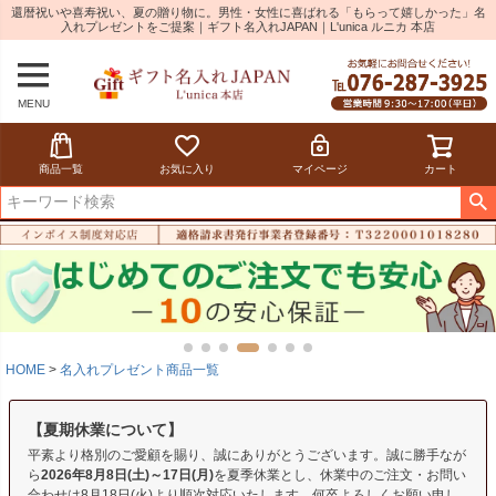
還暦祝いや喜寿祝い、夏の贈り物に。男性・女性に喜ばれる「もらって嬉しかった」名
入れプレゼントをご提案｜ギフト名入れJAPAN｜L'unica ルニカ 本店
MENU
商品一覧
お気に入り
マイページ
カート
HOME
名入れプレゼント商品一覧
【夏期休業について】
平素より格別のご愛顧を賜り、誠にありがとうございます。誠に勝手なが
ら
2026年8月8日(土)～17日(月)
を夏季休業とし、休業中のご注文・お問い
合わせは8月18日(火)より順次対応いたします。何卒よろしくお願い申し