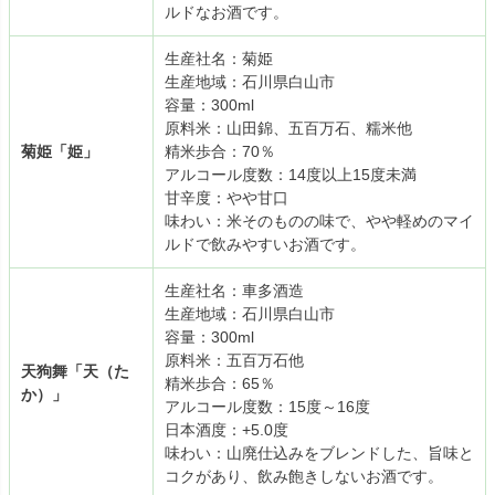
ルドなお酒です。
生産社名：菊姫
生産地域：石川県白山市
容量：300ml
原料米：山田錦、五百万石、糯米他
菊姫「姫」
精米歩合：70％
アルコール度数：14度以上15度未満
甘辛度：やや甘口
味わい：米そのものの味で、やや軽めのマイ
ルドで飲みやすいお酒です。
生産社名：車多酒造
生産地域：石川県白山市
容量：300ml
原料米：五百万石他
天狗舞「天（た
精米歩合：65％
か）」
アルコール度数：15度～16度
日本酒度：+5.0度
味わい：山廃仕込みをブレンドした、旨味と
コクがあり、飲み飽きしないお酒です。