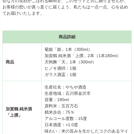
切な方の笑顔がこぼれる瞬間を、このセットと共に贈りませんか。
お客様の想いが真っ直ぐに届くよう、私たちは一点一点、心を込め
てお届けいたします。
商品詳細
菊姫「姫」1本（300ml）
加賀鶴 純米酒「上撰」2本（1本180ml）
商品
天狗舞「天」1本（300ml）
ヒノキ酒枡：1個
ガラス酒盃：1個
生産社名：やちや酒造
生産地域：石川県金沢市
容量：180ml
原料米：五百万石
加賀鶴 純米酒
精米歩合：75％
「上撰」
アルコール度数：15度
日本酒度：+1.0度
味わい：米の旨みを生かしたコクのあるマイ