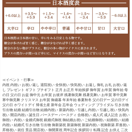
≪イベント・行事≫
内祝 内祝い お祝い返し 退院祝い 全快祝い 快気祝い お返し 御礼 お礼 お祝い返
し プレゼント ギフト プチギフト 正月 お正月 年始挨拶 御年賀 お年賀 御年始 母
の日 父の日 お盆 御中元 お年賀 お彼岸 残暑御見舞 残暑見舞い お年賀 寒中見舞
寒中御見舞 クリスマス お年賀 御歳暮 年末年始 春夏秋冬 父の日デー 父の日デイ
父の日 ホワイトデイ 帰省土産 新年会 忘年会 ウェディング ブライダル 引き出物
引出物 結婚 結婚引出物 結婚内祝い 新築内祝い 引越し内祝い 引越し祝い 快気内
祝い 開店内祝い 誕生日 バースデー バースディ 合格祝い 成人式 成人記念 お祝い
御祝い 内祝い 金婚式御祝 銀婚式御祝 御結婚お祝い ご結婚御祝い 結婚祝い 結婚
内祝い 結婚式 引き出物 引出物 御新築祝 新築御祝 新築内祝い 祝御新築 昇進祝い
昇格祝い 就任 景品 開店祝い 御開業祝 周年記念 挨拶回り 転職 記念 お供え 二次