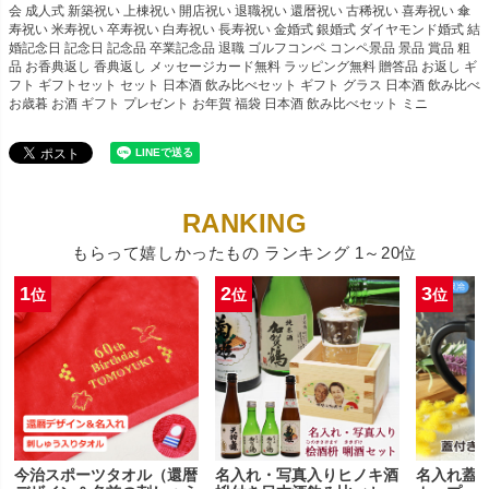
会 成人式 新築祝い 上棟祝い 開店祝い 退職祝い 還暦祝い 古稀祝い 喜寿祝い 傘
寿祝い 米寿祝い 卒寿祝い 白寿祝い 長寿祝い 金婚式 銀婚式 ダイヤモンド婚式 結
婚記念日 記念日 記念品 卒業記念品 退職 ゴルフコンペ コンペ景品 景品 賞品 粗
品 お香典返し 香典返し メッセージカード無料 ラッピング無料 贈答品 お返し ギ
フト ギフトセット セット 日本酒 飲み比べセット ギフト グラス 日本酒 飲み比べ
お歳暮 お酒 ギフト プレゼント お年賀 福袋 日本酒 飲み比べセット ミニ
もらって嬉しかったもの ランキング 1～20位
1
2
3
位
位
位
今治スポーツタオル（還暦
名入れ・写真入りヒノキ酒
名入れ蓋