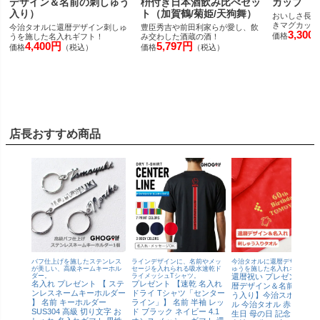
デザイン＆名前の刺しゅう
枡付き日本酒飲み比べセッ
カップ
入り）
ト（加賀鶴/菊姫/天狗舞）
おいしさ長持
きマグカップ
今治タオルに還暦デザイン刺しゅ
豊臣秀吉や前田利家らが愛し、飲
3,300
価格
うを施した名入れギフト！
み交わした酒蔵の酒！
4,400円
5,797円
価格
（税込）
価格
（税込）
店長おすすめ商品
バフ仕上げを施したステンレス
ラインデザインに、名前やメッ
今治タオルに還暦デザイン刺
が美しい、高級ネームキーホル
セージを入れられる吸水速乾ド
ゅうを施した名入れギフト！
ダー。
ライメッシュTシャツ。
還暦祝い プレゼント【還
名入れ プレゼント 【 ステ
プレゼント 【速乾 名入れ
暦デザイン＆名前の刺し
ンレスネームキーホルダー
ドライ Tシャツ「センター
う入り】今治スポーツタ
】 名前 キーホルダー
ライン」】 名前 半袖 レッ
ル 今治タオル 赤タオル 
SUS304 高級 切り文字 お
ド ブラック ネイビー 4.1
生日 母の日 記念日 男性