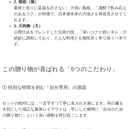
2. 菊姫（菊）
素材と造りに妥協を許さない、力強い風格。「濃醇で飲み応え
のあるコク」が特徴で、日本酒本来の力強さを再発見させてく
れます。
3. 天狗舞（天）
山廃仕込をブレンドした伝統の技。「深いコクと鋭いキレ」が
絶妙に調和しており、どんな料理とも相性良く寄り添う一本で
す。
この贈り物が喜ばれる「5つのこだわり」
① 特別な時間を刻む「自分専用」の酒器
セットの桧枡には、一文字ずつ丁寧に名入れを施します。和の趣を
大切にした端正な書体レイアウトは、手にした瞬間に「自分のため
の贈り物だ」という深い感動を呼び起こします。