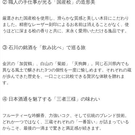
② 職人の手仕事が光る「国産桧」の造形美
厳選された国産桧を使用し、滑らかな質感と美しい木目にこだわり
ました。精密なレーザー刻印によるお名前は消えることがなく、使
うほどに深まる桧の香りと共に、末永く愛用いただける逸品です。
③ 石川の銘酒を「飲み比べ」で巡る旅
金沢の「加賀鶴」、白山の「菊姫」「天狗舞」。同じ石川県内でも
異なる風土で醸された3つの個性を一度に愉しめます。それぞれの蔵
が歩んできた歴史を、一口ごとに比較できる贅沢な体験を贈れま
す。
④ 日本酒通を魅了する「三者三様」の味わい
フルーティーな吟醸香、力強いコク、そして伝統のブレンド技術。
どれか一つではなく、三蔵それぞれの「一番旨い」が詰まっている
からこそ、最後の一滴まで驚きと満足感が続きます。