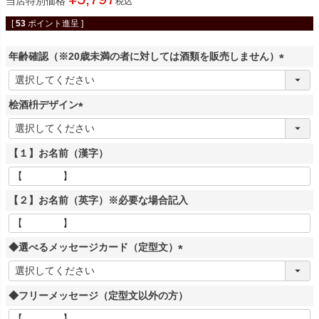
当店特別価格
税込
[
53
ポイント進呈 ]
年齢確認（※20歳未満の者に対しては酒類を販売しません）
(
必
桧酒枡デザイン
須
)
(
必
【１】お名前（漢字）
須
)
【２】お名前（英字）※必要な場合記入
◆選べるメッセージカード（定型文）
(
必
◆フリーメッセージ（定型文以外の方）
須
)