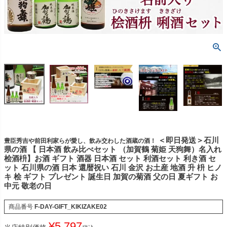
＜即日発送＞石川
豊臣秀吉や前田利家らが愛し、飲み交わした酒蔵の酒！
県の酒 【 日本酒 飲み比べセット （加賀鶴 菊姫 天狗舞）名入れ
桧酒枡】お酒 ギフト 酒器 日本酒 セット 利酒セット 利き酒 セ
ット 石川県の酒 日本 還暦祝い 石川 金沢 お土産 地酒 升 枡 ヒノ
キ 桧 ギフト プレゼント 誕生日 加賀の菊酒 父の日 夏ギフト お
中元 敬老の日
商品番号
F-DAY-GIFT_KIKIZAKE02
¥
5,797