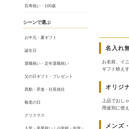
百寿祝い・100歳
シーンで選ぶ
お中元・夏ギフト
名入れ
誕生日
お名前、イ
退職祝い・定年退職祝い
ギフト映えす
父の日ギフト・プレゼント
オリジ
異動・昇進・社長就任
上品でおし
敬老の日
用途別に使
クリスマス
メンズ
入学・卒業祝い｜小学校・中学・