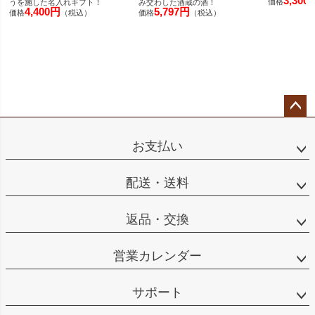
3,300
価格
うを施した名入れギフト！
み交わした酒蔵の酒！
4,400円
5,797円
価格
（税込）
価格
（税込）
ペー
ジト
お支払い
ップ
へ
配送・送料
返品・交換
営業カレンダー
サポート