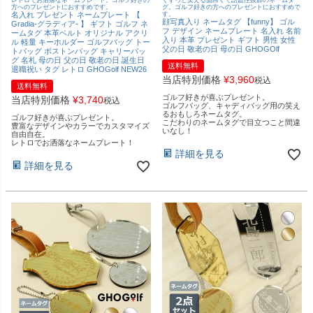
レトロでお洒落なネームプレート。ゴルフ好きの
くすっと笑える面白くて話題性抜群のネームタ
方へのプレゼントにおすすめです。
グ。ゴルフ好きの方へのプレゼントにおすすめで
名入れ プレゼント ネームプレート 【
す。
顔写真入り ネームタグ 【funny】 ゴル
Gradia-グラディア- 】 ギフト ゴルフ ネ
フ デザイン ネームプレート 名入れ 名前
ームタグ 本革ベルト オリジナル アクリ
入り 本革 プレゼント ギフト 男性 女性
ル 軽量 キーホルダー ゴルフバッグ トー
父の日 敬老の日 母の日 GHOGOlf
トバッグ ボストンバッグ キャリーバッ
グ 名札 母の日 父の日 敬老の日 誕生日
送料無料
退職祝い タグ レトロ GHOGolf NEW26
当店特別価格
¥
3,960
税込
送料無料
ゴルフ好きが喜ぶプレゼント。
当店特別価格
¥
3,740
税込
ゴルフバッグ、キャディバッグ用の笑え
るおもしろネームタグ。
ゴルフ好きが喜ぶプレゼント。
こだわりのネームタグで目立つこと間違
豊富なデザインやカラーでカスタマイズ
いなし！
自由自在。
レトロでお洒落なネームプレート！
詳細を見る
詳細を見る