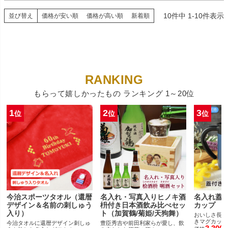
10
件中
1
-
10
件表示
並び替え
価格が安い順
価格が高い順
新着順
もらって嬉しかったもの ランキング 1～20位
1
2
3
位
位
位
今治スポーツタオル（還暦
名入れ・写真入りヒノキ酒
名入れ蓋
デザイン＆名前の刺しゅう
枡付き日本酒飲み比べセッ
カップ
入り）
ト（加賀鶴/菊姫/天狗舞）
おいしさ長持
きマグカップ
今治タオルに還暦デザイン刺しゅ
豊臣秀吉や前田利家らが愛し、飲