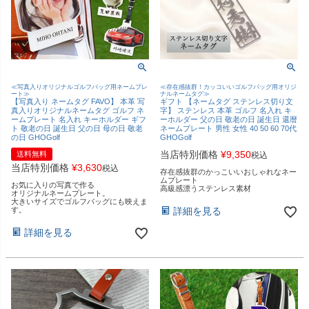
≪写真入りオリジナルゴルフバッグ用ネームプレ
≪存在感抜群！カッコいいゴルフバッグ用オリジ
ート≫
ナルネームタグ≫
【写真入り ネームタグ FAVO】 本革 写
ギフト 【ネームタグ ステンレス切り文
真入りオリジナルネームタグ ゴルフ ネ
字】 ステンレス 本革 ゴルフ 名入れ キ
ームプレート 名入れ キーホルダー ギフ
ーホルダー 父の日 敬老の日 誕生日 還暦
ト 敬老の日 誕生日 父の日 母の日 敬老
ネームプレート 男性 女性 40 50 60 70代
の日 GHOGolf
GHOGolf
当店特別価格
¥
9,350
送料無料
税込
当店特別価格
¥
3,630
税込
存在感抜群のかっこいいおしゃれなネー
ムプレート
お気に入りの写真で作る
高級感漂うステンレス素材
オリジナルネームプレート。
大きいサイズでゴルフバッグにも映えま
す。
詳細を見る
詳細を見る