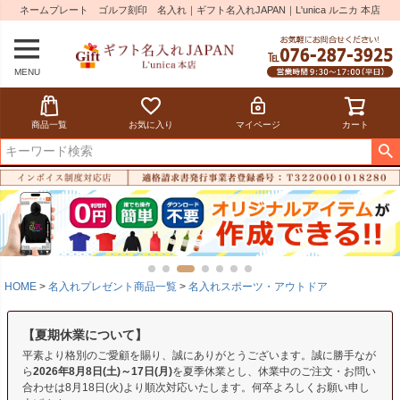
ネームプレート ゴルフ刻印 名入れ｜ギフト名入れJAPAN｜L'unica ルニカ 本店
MENU
商品一覧
お気に入り
マイページ
カート
HOME
名入れプレゼント商品一覧
名入れスポーツ・アウトドア
【夏期休業について】
平素より格別のご愛顧を賜り、誠にありがとうございます。誠に勝手なが
ら
2026年8月8日(土)～17日(月)
を夏季休業とし、休業中のご注文・お問い
合わせは8月18日(火)より順次対応いたします。何卒よろしくお願い申し