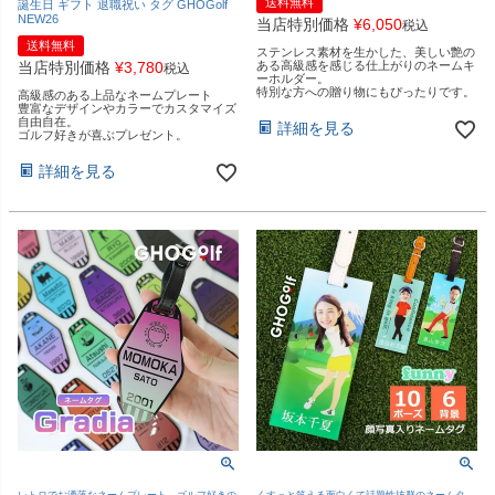
送料無料
誕生日 ギフト 退職祝い タグ GHOGolf
NEW26
当店特別価格
¥
6,050
税込
送料無料
ステンレス素材を生かした、美しい艶の
当店特別価格
¥
3,780
ある高級感を感じる仕上がりのネームキ
税込
ーホルダー。
特別な方への贈り物にもぴったりです。
高級感のある上品なネームプレート
豊富なデザインやカラーでカスタマイズ
自由自在。
詳細を見る
ゴルフ好きが喜ぶプレゼント。
詳細を見る