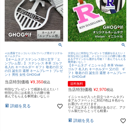
≪お洒落でカッコいいゴルフバッグ用オリジナル
大切な人に特別なプレゼントで感謝を伝えたい！
ネームタグ≫
特別な日には名前、メッセージ入りの贈り物☆数
【ネームタグ ステンレス切り文字「エ
あるデザインから選択も可能！！喜んでもらえる
事間違いなし！
ンブレム型」】 ステンレス 本革 ゴルフ
【ネームタグ イニシャル】本革 Vivian
名入れ キーホルダー ギフト 敬老の日 父
ゴルフ 名入れ キーホルダー 父の日 ギ
の日 誕生日 還暦 ネームプレート プレゼ
フト 敬老の日 誕生日 還暦 ネームプレー
ント 男性 女性 GHOGolf
ト GHOGolf
当店特別価格
¥
9,350
税込
送料無料
当店特別価格
¥
2,970
特別なプレゼントで感謝を伝えたい！
税込
特別な日には名前入りの贈り物
喜んでもらえる事間違いなし☆
イニシャルが入った目立つネームタグ♪
全アルファベットに対応!!色は８色から
お選びいただけます。
詳細を見る
サイズは大きく存在感があるけど、アク
リル製だからとっても軽量♪
詳細を見る