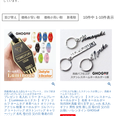
しています。
10
件中
1
-
10
件表示
並び替え
価格が安い順
価格が高い順
新着順
高級感のある上品なネームプレート。ゴルフ好き
バフ仕上げを施したステンレスが美しい、高級ネ
の方へのプレゼントにおすすめです。
ームキーホルダー。
プレゼント 名入れ ミラー ネームプレー
名入れ プレゼント 【 ステンレスネーム
ト 【 Luminous-ルミナス- 】 ギフト ゴ
キーホルダー 】 名前 キーホルダー
ルフ ネームタグ 本革ベルト オリジナル
SUS304 高級 切り文字 おしゃれ 名入れ
アクリル 軽量 キーホルダー ゴルフバッ
ギフト 男性 女性 推し活 母の日 父の日
グ トートバッグ ボストンバッグ キャリ
お揃い バレンタイン GHOGolf
ーバッグ 名札 母の日 父の日 敬老の日