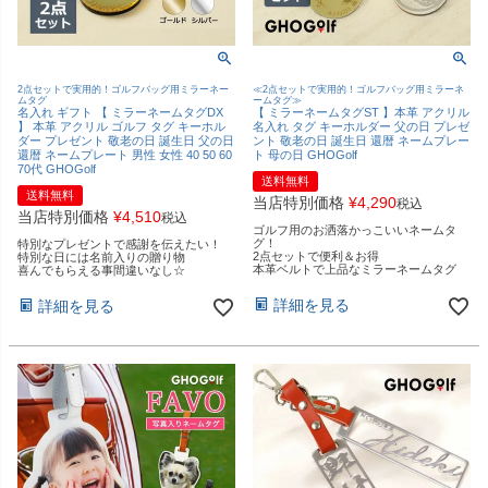
2点セットで実用的！ゴルフバッグ用ミラーネー
≪2点セットで実用的！ゴルフバッグ用ミラーネ
ムタグ
ームタグ≫
名入れ ギフト 【 ミラーネームタグDX
【 ミラーネームタグST 】本革 アクリル
】 本革 アクリル ゴルフ タグ キーホル
名入れ タグ キーホルダー 父の日 プレゼ
ダー プレゼント 敬老の日 誕生日 父の日
ント 敬老の日 誕生日 還暦 ネームプレー
還暦 ネームプレート 男性 女性 40 50 60
ト 母の日 GHOGolf
70代 GHOGolf
送料無料
送料無料
当店特別価格
¥
4,290
税込
当店特別価格
¥
4,510
税込
ゴルフ用のお洒落かっこいいネームタ
グ！
特別なプレゼントで感謝を伝えたい！
2点セットで便利＆お得
特別な日には名前入りの贈り物
本革ベルトで上品なミラーネームタグ
喜んでもらえる事間違いなし☆
詳細を見る
詳細を見る