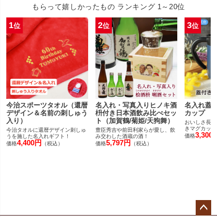
もらって嬉しかったもの ランキング 1～20位
1
2
3
位
位
位
今治スポーツタオル（還暦
名入れ・写真入りヒノキ酒
名入れ蓋
デザイン＆名前の刺しゅう
枡付き日本酒飲み比べセッ
カップ
入り）
ト（加賀鶴/菊姫/天狗舞）
おいしさ長持
きマグカップ
今治タオルに還暦デザイン刺しゅ
豊臣秀吉や前田利家らが愛し、飲
3,300
価格
うを施した名入れギフト！
み交わした酒蔵の酒！
4,400円
5,797円
価格
（税込）
価格
（税込）