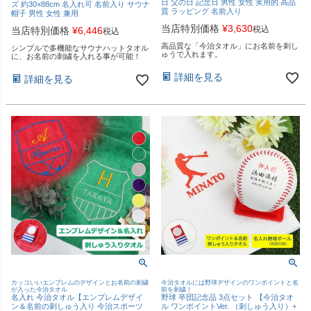
日 父の日 記念日 男性 女性 実用的 高品
ズ 約30×88cm 名入れ可 名前入り サウナ
質 ラッピング 名前入り
帽子 男性 女性 兼用
当店特別価格
¥
3,630
税込
当店特別価格
¥
6,446
税込
高品質な「今治タオル」にお名前を刺し
シンプルで多機能なサウナハットタオル
ゅうで入れます。
に、お名前の刺繍を入れる事が可能！
詳細を見る
詳細を見る
カッコいいエンブレムのデザインとお名前の刺繍
今治タオルには野球デザインのワンポイントと名
が入った今治タオル
前を刺繍！
名入れ 今治タオル【エンブレムデザイ
野球 卒団記念品 3点セット 【今治タオ
ン＆名前の刺しゅう入り 今治スポーツ
ル ワンポイントVer. （刺しゅう入り）+