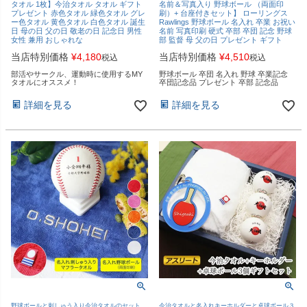
タオル 1枚】今治タオル タオル ギフト
名前＆写真入り 野球ボール （両面印
プレゼント 赤色タオル 緑色タオル グレ
刷）+ 台座付きセット】 ローリングス
ー色タオル 黄色タオル 白色タオル 誕生
Rawlings 野球ボール 名入れ 卒業 お祝い
日 母の日 父の日 敬老の日 記念日 男性
名前 写真印刷 硬式 卒部 卒団 記念 野球
女性 兼用 おしゃれな
部 監督 母 父の日 プレゼント ギフト
当店特別価格
¥
4,180
当店特別価格
¥
4,510
税込
税込
部活やサークル、運動時に使用するMY
野球ボール 卒団 名入れ 野球 卒業記念
タオルにオススメ！
卒団記念品 プレゼント 卒部 記念品
詳細を見る
詳細を見る
野球ボールと刺しゅう入り今治タオルのセット
今治タオルと名入れキーホルダーと卓球ボール３