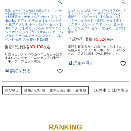
可愛いテディベアと発色が綺麗なタオルハンカチ
今治タオルと名入れキーホルダーと卓球ボール３
＆蛍光色のキーホルダーセット
個（Ｊスター クリーン）卓球ギフト3点セット
＜即日発送＞テディベア ぬいぐるみ 【
卓球ギフト3点セット 【今治タオル】
HugHug テディ ＋ 今治タオル ハンカチ
【キーホルダー】【卓球ボール３個】
＋ 蛍光アクリル キーホルダー セット 】
Ｊスター クリーン 卓球 ボール 名 入れ
Hug ハグ くまのぬいぐるみ Teddy くま
ピンポン玉 プレゼント 敬老の日 父の日
ベア ぬいぐるみ 今治 タオルハンカチ ハ
母の日
ンカチ キーホルダー バレンタイン プレ
当店特別価格
¥
5,324
税込
ゼント 長寿 還暦 祝い NEW25
当店特別価格
¥
3,190
卓球を頑張る方への贈り物におすすめ。
税込
名前入りアクリルキーホルダー、今治タ
オル、名入れ卓球ボール3球セット
可愛らしいテディのぬいぐるみと今治タ
オルのハンカチ、イニシャル型の蛍光キ
ーホルダーのセット商品。
詳細を見る
詳細を見る
10
件中
1
-
10
件表示
並び替え
価格が安い順
価格が高い順
新着順