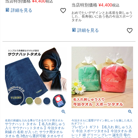
当店特別価格
¥
4,400
税込
当店特別価格
¥
4,400
税込
詳細を見る
おめでたいデザインとお名前を刺しゅう
した、長寿祝いに合う色の今治スポーツ
タオル
詳細を見る
名前の刺繍を入れる事ができるサウナ用タオル
今治タオルに還暦デザイン刺しゅうを施した名入
サウナハット タオル 【 名入れ刺しゅう
れギフト！
プレゼント ギフト 【名入れ 刺しゅう入
入り サウナハットタオル 】今治タオル
り 今治 スポーツタオル】今治タオル 赤
刺繍 の 名前 が入った サウナ用タオル
レッド 緑 グリーン グレー 誕生日 母の
タオル 色 3色から選択可能 タオルサイ