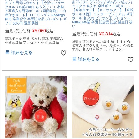
ギフト 野球 3点セット 【今治マフラー
個（３スター プレミアム）卓球ギフト3点セット
ニッタク 名入れ 卓球ギフト3点セット
タオル（名前の刺しゅう入り）＋ 名前
【今治タオル】【キーホルダー】【卓球
＆写真入り野球ボール（両面印刷）＋台
ボール３個】 ３スター プレミアム 卓球
座付きセット】 ローリングス Rawlings
ボール 名 入れ ピンポン玉 プレゼント
飾る 卒業記念 卒団記念品 プレゼント ギ
Nittaku 卒業 卒団 記念品 記念 誕生日 祝
フト 父の日 還暦 男性
い
当店特別価格
¥
5,060
税込
当店特別価格
¥
6,314
税込
野球ボール 卒団 名入れ 野球 卒業記念
卓球を頑張る方への贈り物におすすめ。
卒団記念品 プレゼント 卒部 記念品
名前入りアクリルキーホルダー、今治タ
オル、名入れ卓球ボール3球セット
詳細を見る
詳細を見る