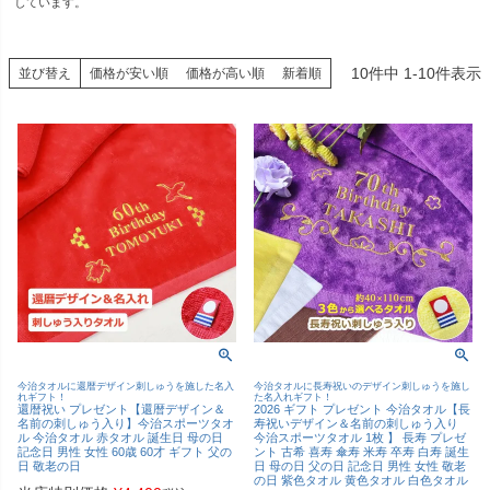
しています。
10
件中
1
-
10
件表示
並び替え
価格が安い順
価格が高い順
新着順
今治タオルに還暦デザイン刺しゅうを施した名入
今治タオルに長寿祝いのデザイン刺しゅうを施し
れギフト！
た名入れギフト！
還暦祝い プレゼント【還暦デザイン＆
2026 ギフト プレゼント 今治タオル【長
名前の刺しゅう入り】今治スポーツタオ
寿祝いデザイン＆名前の刺しゅう入り
ル 今治タオル 赤タオル 誕生日 母の日
今治スポーツタオル 1枚 】 長寿 プレゼ
記念日 男性 女性 60歳 60才 ギフト 父の
ント 古希 喜寿 傘寿 米寿 卒寿 白寿 誕生
日 敬老の日
日 母の日 父の日 記念日 男性 女性 敬老
の日 紫色タオル 黄色タオル 白色タオル