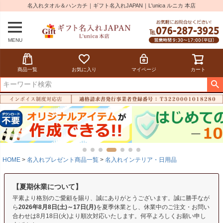
名入れタオル＆ハンカチ｜ギフト名入れJAPAN｜L'unica ルニカ 本店
MENU
商品一覧
お気に入り
マイページ
カート
HOME
名入れプレゼント商品一覧
名入れインテリア・日用品
【夏期休業について】
平素より格別のご愛顧を賜り、誠にありがとうございます。誠に勝手なが
ら
2026年8月8日(土)～17日(月)
を夏季休業とし、休業中のご注文・お問い
合わせは8月18日(火)より順次対応いたします。何卒よろしくお願い申し