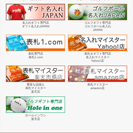
名入れギフト専門店
ゴルフギフト専門店
ギフト名入れJAPAN
ゴルフボール名入れ
JAPAN
表札専門店
表札＆ギフト専門店
表札1.com
名入れマイスター
Yahoo!店
豊富な品揃え
表札マイスター
表札マイスター
amazon店
楽天店
ホールインワン
楽天店