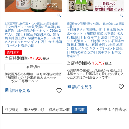
加賀百万石の御用蔵 やちや酒造の銘酒を厳選!
豊臣秀吉や前田利家らが愛し、飲み交わした酒蔵
【父の日ギフト×金賞受賞の日本酒を蔵
の酒！
＜即日発送＞石川県の酒 【 日本酒 飲み
元直送】純米酒飲み比べセット 720ml 2
比べセット （加賀鶴 菊姫 天狗舞）名入
本入り（前田利家公 特別純米酒、加賀
れ 桧酒枡】お酒 ギフト 酒器 日本酒 セ
鶴 純米酒上撰）感謝の名入れラベル 付
ット 利酒セット 利き酒 セット 石川県の
名入れメッセージ ギフト 石川 金沢 地酒
酒 日本 還暦祝い 石川 金沢 お土産 地酒
プレゼント 敬老の日
升 枡 ヒノキ 桧 ギフト プレゼント 誕生
日 加賀の菊酒 父の日 夏ギフト お中元
送料無料
敬老の日
当店特別価格
¥
7,920
税込
当店特別価格
¥
5,797
税込
在庫切れ
石川県内の厳選した3酒蔵から選んだ日
本酒セット。戦国武将も愛したお酒も入
加賀百万石の御用蔵、やちや酒造の銘酒
った大満足の利酒セットです♪
『加賀鶴』の「純米酒 飲み比べセッ
ト」”父の日専用ラベル”
詳細を見る
詳細を見る
4
件中
1
-
4
件表示
並び替え
価格が安い順
価格が高い順
新着順