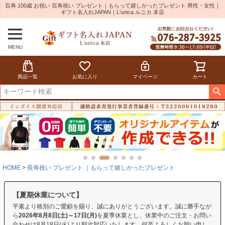
百寿 100歳 お祝い 百寿祝い プレゼント｜もらって嬉しかったプレゼント 男性・女性｜
ギフト名入れJAPAN｜L'unica ルニカ 本店
MENU
商品一覧
お気に入り
マイページ
カート
HOME
長寿祝い プレゼント ｜もらって嬉しかったプレゼント
【夏期休業について】
平素より格別のご愛顧を賜り、誠にありがとうございます。誠に勝手なが
ら
2026年8月8日(土)～17日(月)
を夏季休業とし、休業中のご注文・お問い
合わせは8月18日(火)より順次対応いたします。何卒よろしくお願い申し