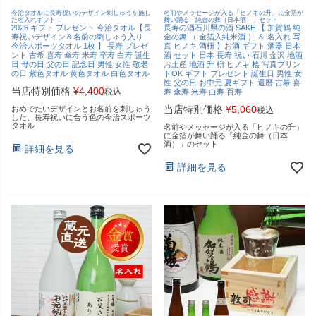
今治タオルに長寿祝いのデザイン刺しゅうを施し
名前やメッセージが入る「ヒノキの升」に金箔が
た名入れギフト！
舞い踊る「純金の舞（日本酒）」セット
2026 ギフト プレゼント 今治タオル【長
長寿の酒石川県の酒 SAKE 【 加賀鶴 純
寿祝いデザイン＆名前の刺しゅう入り
金の舞 （ 金箔入純米酒 ） ＆ 名入れ 写
今治スポーツタオル 1枚 】 長寿 プレゼ
真 ヒノキ 酒枡 】お酒 ギフト 酒器 日本
ント 古希 喜寿 傘寿 米寿 卒寿 白寿 誕生
酒 セット 日本 長寿 祝い 石川 金沢 地酒
日 母の日 父の日 記念日 男性 女性 敬老
お土産 地酒 升 枡 ヒノキ 桧 写真プリン
の日 紫色タオル 黄色タオル 白色タオル
トOK ギフト プレゼント 誕生日 男性 女
性 父の日 お中元 夏ギフト 還暦 古希 喜
当店特別価格
¥
4,400
税込
寿 傘寿 米寿 白寿 百寿
当店特別価格
¥
5,060
おめでたいデザインとお名前を刺しゅう
税込
した、長寿祝いに合う色の今治スポーツ
タオル
名前やメッセージが入る「ヒノキの升」
に金箔が舞い踊る「純金の舞（日本
酒）」のセット
詳細を見る
詳細を見る