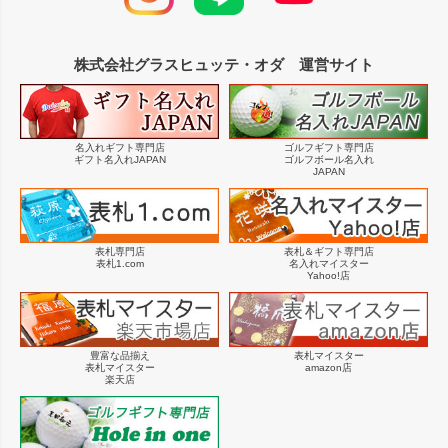
株式会社グラスヒュッテ・オダ 運営サイト
名入れギフト専門店
ゴルフギフト専門店
ギフト名入れJAPAN
ゴルフボール名入れ
JAPAN
表札専門店
表札＆ギフト専門店
表札1.com
名入れマイスター
Yahoo!店
豊富な品揃え
表札マイスター
表札マイスター
amazon店
楽天店