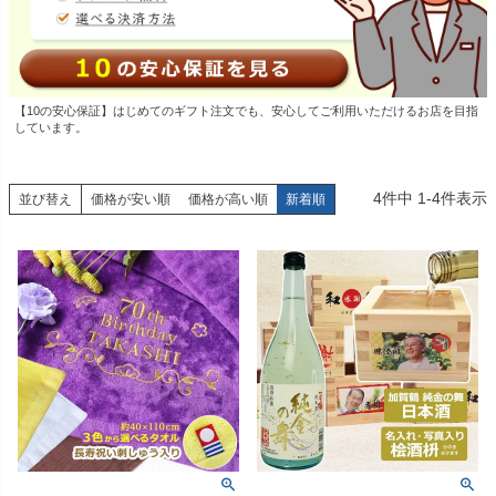
【10の安心保証】はじめてのギフト注文でも、安心してご利用いただけるお店を目指
しています。
4
件中
1
-
4
件表示
並び替え
価格が安い順
価格が高い順
新着順