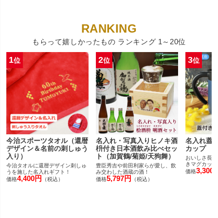
もらって嬉しかったもの ランキング 1～20位
1
2
3
位
位
位
今治スポーツタオル（還暦
名入れ・写真入りヒノキ酒
名入れ蓋
デザイン＆名前の刺しゅう
枡付き日本酒飲み比べセッ
カップ
入り）
ト（加賀鶴/菊姫/天狗舞）
おいしさ長持
きマグカップ
今治タオルに還暦デザイン刺しゅ
豊臣秀吉や前田利家らが愛し、飲
3,300
価格
うを施した名入れギフト！
み交わした酒蔵の酒！
4,400円
5,797円
価格
（税込）
価格
（税込）