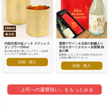
内面外面24金メッキ ステンレス
還暦デザイン＆名前の刺繍入り
タンブラー250ml
今治スポーツタオル＋加賀鶴 純
金の舞
燕三条の金色に輝くタンブラー。お名前
とメッセージを彫刻いたします。
還暦祝いにピッタリの赤色の今治タオル
と純金の舞のギフトセット。
詳細・購入
詳細・購入
「上司への還暦祝い」をもっとみる