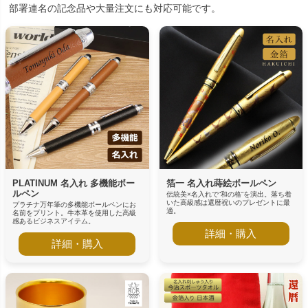
部署連名の記念品や大量注文にも対応可能です。
PLATINUM 名入れ 多機能ボー
箔一 名入れ蒔絵ボールペン
ルペン
伝統美×名入れで“和の格”を演出。落ち着
いた高級感は還暦祝いのプレゼントに最
プラチナ万年筆の多機能ボールペンにお
適。
名前をプリント。牛本革を使用した高級
感あるビジネスアイテム。
詳細・購入
詳細・購入