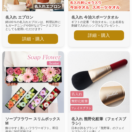
名入れ エプロン
名入れ 今治スポーツタオル
綿100％の名入れエプロンは、料理以外に
ギフトの定番「今治タオル」にお名前を
もガーデニングやDIYなどワークエプロン
刺繍で入れたシンプルなプレゼント。
としても使用いただけます♪
詳細・購入
詳細・購入
ソープフラワー スリムボックス
名入れ 熊野化粧筆（フェイスブ
M
ラシ）
飾りやすく美しいフラワーギフト。即日
日本が誇るブランド「熊野筆」のフェイ
発送に対応可能です。
スブラシでより美しく。