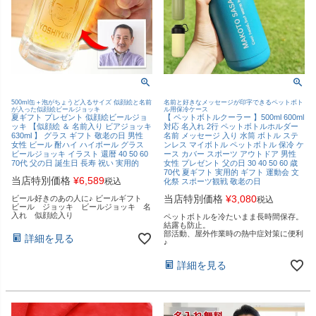
500ml缶＋泡がちょうど入るサイズ 似顔絵と名前
名前と好きなメッセージが印字できるペットボト
が入った似顔絵ビールジョッキ
ル用保冷ケース
夏ギフト プレゼント 似顔絵ビールジョ
【 ペットボトルクーラー 】500ml 600ml
ッキ 【似顔絵 ＆ 名前入り ビアジョッキ
対応 名入れ 2行 ペットボトルホルダー
630ml 】 グラス ギフト 敬老の日 男性
名前 メッセージ 入り 水筒 ボトル ステ
女性 ビール 酎ハイ ハイボール グラス
ンレス マイボトル ペットボトル 保冷 ケ
ビールジョッキ イラスト 還暦 40 50 60
ース カバー スポーツ アウトドア 男性
70代 父の日 誕生日 長寿 祝い 実用的
女性 プレゼント 父の日 30 40 50 60 歳
70代 夏ギフト 実用的 ギフト 運動会 文
当店特別価格
¥
6,589
税込
化祭 スポーツ観戦 敬老の日
当店特別価格
¥
3,080
ビール好きのあの人に♪ ビールギフト
税込
ビール ジョッキ ビールジョッキ 名
入れ 似顔絵入り
ペットボトルを冷たいまま長時間保存。
結露も防止。
部活動、屋外作業時の熱中症対策に便利
詳細を見る
♪
詳細を見る