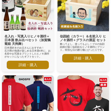
名入れ・写真入りヒノキ酒枡＋
似顔絵（カラー）＆名前入り ヒ
日本酒 飲み比べセット（加賀鶴
ノキ酒枡＋グラスの酒盃 セット
菊姫 天狗舞）
飾ってよし、使ってもよし！プロの似顔
絵師が描く似顔絵をヒノキ酒枡にプリン
日本酒好きのお父さんにおすすめ！
ト。特別な日の贈り物にぴったりです。
石川県の地酒が楽しめる日本酒4本に、お
名前やお写真をプリントしたヒノキ酒枡
がセットになったギフトセット。
詳細・購入
詳細・購入