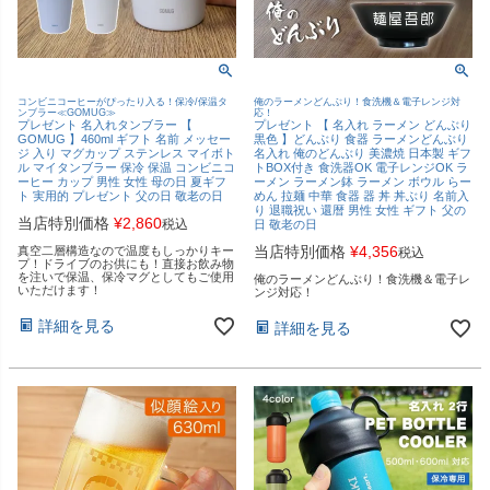
コンビニコーヒーがぴったり入る！保冷/保温タ
俺のラーメンどんぶり！食洗機＆電子レンジ対
ンブラー≪GOMUG≫
応！
プレゼント 名入れタンブラー 【
プレゼント 【 名入れ ラーメン どんぶり
GOMUG 】460ml ギフト 名前 メッセー
黒色 】どんぶり 食器 ラーメンどんぶり
ジ 入り マグカップ ステンレス マイボト
名入れ 俺のどんぶり 美濃焼 日本製 ギフ
ル マイタンブラー 保冷 保温 コンビニコ
トBOX付き 食洗器OK 電子レンジOK ラ
ーヒー カップ 男性 女性 母の日 夏ギフ
ーメン ラーメン鉢 ラーメン ボウル らー
ト 実用的 プレゼント 父の日 敬老の日
めん 拉麺 中華 食器 器 丼 丼ぶり 名前入
り 退職祝い 還暦 男性 女性 ギフト 父の
当店特別価格
¥
2,860
税込
日 敬老の日
当店特別価格
¥
4,356
真空二層構造なので温度もしっかりキー
税込
プ！ドライブのお供にも！直接お飲み物
を注いで保温、保冷マグとしてもご使用
俺のラーメンどんぶり！食洗機＆電子レ
いただけます！
ンジ対応！
詳細を見る
詳細を見る