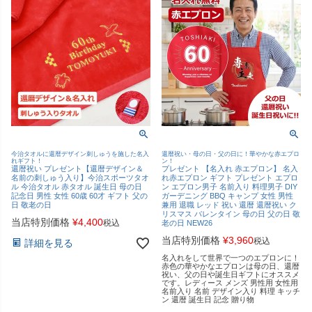
今治タオルに還暦デザイン刺しゅうを施した名入
還暦祝い・母の日・父の日に！華やかな赤エプロ
れギフト！
ン！
還暦祝い プレゼント【還暦デザイン＆
プレゼント 【名入れ 赤エプロン】 名入
名前の刺しゅう入り】今治スポーツタオ
れ赤エプロン ギフト プレゼント エプロ
ル 今治タオル 赤タオル 誕生日 母の日
ン エプロン男子 名前入り 料理男子 DIY
記念日 男性 女性 60歳 60才 ギフト 父の
ガーデニング BBQ キャンプ 女性 男性
日 敬老の日
兼用 退職 レッド 祝い 還暦 還暦祝い ク
リスマス バレンタイン 母の日 父の日 敬
当店特別価格
¥
4,400
税込
老の日 NEW26
当店特別価格
¥
3,960
税込
詳細を見る
名入れをして世界で一つのエプロンに！
赤色の華やかなエプロンは母の日、還暦
祝い、父の日や誕生日ギフトにオススメ
です。レディース メンズ 男性用 女性用
名前入り 名前 デザイン入り 料理 キッチ
ン 還暦 誕生日 記念 贈り物