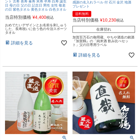
ント 古希 喜寿 傘寿 米寿 卒寿 白寿 誕生
感謝の名入れラベル 付 石川 金沢 地酒
日 母の日 父の日 記念日 男性 女性 敬老
プレゼント
の日 紫色タオル 黄色タオル 白色タオル
送料無料
当店特別価格
¥
4,400
税込
当店特別価格
¥
10,230
税込
おめでたいデザインとお名前を刺しゅう
した、長寿祝いに合う色の今治スポーツ
在庫切れ
タオル
加賀百万石の御用蔵、やちや酒造の銘酒
『加賀鶴』の「純米酒 飲み比べセッ
詳細を見る
ト」父の日専用ラベル
詳細を見る