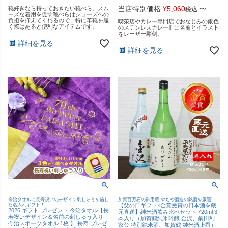
当店特別価格
¥
5,060
〜
靴好きなら持っておきたい靴べら。スム
税込
ーズな着用を促す靴べらはシューズへの
負担を抑えてくれるので、特に革靴を履
喫茶店やカレー専門店でおなじみの銀色
く際はあると便利なアイテムです。
のステンレスカレー皿に名前とイラスト
をレーザー彫刻。
詳細を見る
詳細を見る
今治タオルに長寿祝いのデザイン刺しゅうを施し
加賀百万石の御用蔵 やちや酒造の銘酒を厳選!
た名入れギフト！
【父の日ギフト×金賞受賞の日本酒を蔵
2026 ギフト プレゼント 今治タオル【長
元直送】純米酒飲み比べセット 720ml 3
寿祝いデザイン＆名前の刺しゅう入り
本入り（加賀鶴純米吟醸 金沢、前田利
今治スポーツタオル 1枚 】 長寿 プレゼ
家公 特別純米酒、加賀鶴 純米酒上撰）