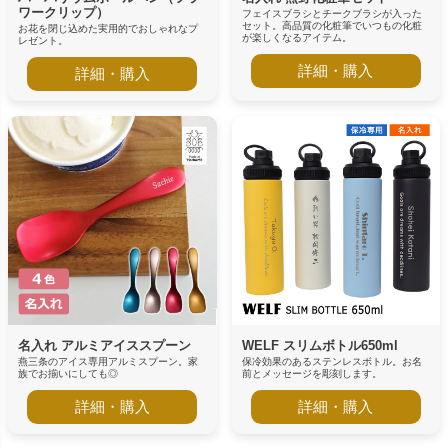
ワークリップ）
フェイスブラシとチークブラシが入った
セット。高品質の化粧筆でいつもの化粧
お花を閉じ込めた実用的でおしゃれなプ
が楽しくなるアイテム。
レゼント。
詳細・購入
詳細・購入
名入れ アルミアイススプーン
WELF スリムボトル650ml
燕三条のアイス専用アルミスプーン。家
保冷効果のあるステンレスボトル。お名
族でお揃いにしても◎
前とメッセージを彫刻します。
詳細・購入
詳細・購入