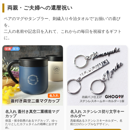
両親・ご夫婦への還暦祝い
ペアのマグやタンブラー、刺繍入り今治タオルで“お揃い”の喜び
を。
二人の名前や記念日を入れて、これからの毎日を祝福するギフト
に。
名入れ 蓋付き真空二重構造マグ
名入れ ステンレス切り文字キー
カップ
ホルダー
保温・保冷効果のあるマグカップ。ゆっ
高級感あるステンレスキーホルダー。名
たりとしたカフェタイムの相棒におすす
前だけのシンプルなデザイン。
め。