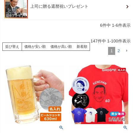
上司に贈る還暦祝いプレゼント
6
件中
1
-
6
件表示
147
件中
1
-
100
件表示
並び替え
価格が安い順
価格が高い順
新着順
1
2