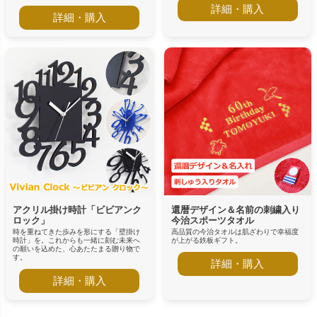
詳細・購入
詳細・購入
アクリル掛け時計「ビビアンク
還暦デザイン＆名前の刺繍入り
ロック」
今治スポーツタオル
時を重ねてきた歩みを形にする「壁掛け
高品質の今治タオルは肌ざわりで幸福度
時計」を。これからも一緒に刻む未来へ
が上がる鉄板ギフト。
の願いを込めた、心あたたまる贈り物で
す。
詳細・購入
詳細・購入