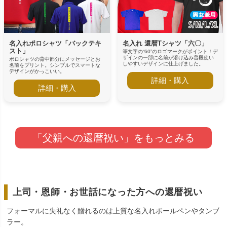
名入れポロシャツ「バックテキ
名入れ 還暦Tシャツ「六〇」
スト」
筆文字の“60”のロゴマークがポイント！デ
ザインの一部に名前が溶け込み普段使い
ポロシャツの背中部分にメッセージとお
しやすいデザインに仕上げました。
名前をプリント。シンプルでスマートな
デザインがかっこいい。
詳細・購入
詳細・購入
「父親への還暦祝い」をもっとみる
上司・恩師・お世話になった方への還暦祝い
フォーマルに失礼なく贈れるのは上質な名入れボールペンやタンブ
ラー。