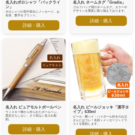
名入れポロシャツ「バックライ
名入れ ネームタグ「Gradia」
ン」
ゴルフバッグ用のネームタグ。カラーや
デザインを豊富に取り揃えております。
ポロシャツの背中部分にメッセージ、お
名前、数字をプリント。
詳細・購入
詳細・購入
名入れ ピュアモルトボールペン
名入れ ビールジョッキ「漢字タ
イプ」630ml
ウィスキー樽から作られたボールペン。
悪目立ちしない、さり気ない名入れ彫
ビール・酎ハイ・ハイボール好きのお父
刻。
さんにはコレ！名前＋メッセージ＋イラ
ストを彫刻します。
詳細・購入
詳細・購入