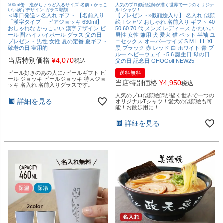
500ml缶＋泡がちょうど入るサイズ 名前＋かっこ
人気のプロ似顔絵師が描く世界で一つのオリジナ
いい漢字デザイン ガラス彫刻
ルTシャツ！
＜即日発送＞名入れ ギフト 【名前入り
【プレゼント×似顔絵入り】 名入れ 似顔
「漢字タイプ」 ビアジョッキ 630ml】
絵 Tシャツ おしゃれ 名前入り ギフト 40
おしゃれな かっこいい 漢字デザイン ビ
50 60 70 代 メンズ レディース かわいい
ール 酎ハイ ハイボール グラス 父の日
男性 女性 兼用 犬 愛犬 猫 ペット 半袖 ユ
プレゼント 男性 女性 夏の定番 夏ギフト
ニセックス オーバーサイズ S M L LL XL
敬老の日 実用的
黒 ブラック 赤 レッド 白 ホワイト 青 ブ
ルー ヘビーウェイト5.6 誕生日 母の日
当店特別価格
¥
4,070
税込
父の日 記念日 GHOGolf NEW25
ビール好きのあの人に♪ビールギフト ビ
送料無料
ール ジョッキ ビールジョッキ 特大ジョ
当店特別価格
¥
4,950
税込
ッキ 名入れ 名前入りグラスです。
人気のプロ似顔絵師が描く世界で一つの
詳細を見る
オリジナルTシャツ！愛犬の似顔絵も可
能！お散歩用に！
詳細を見る