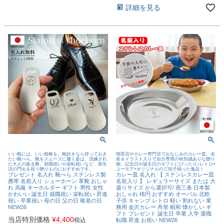
詳細を見る
いい靴には、いい相棒を。靴好きなら持っておき
喫茶店やカレー専門店でおなじみのカレー皿。名
たい靴べら。靴をスムーズに履く姿は、洗練され
前＆イラスト入りで自分専用の特別感ありな贈り
た大人の振る舞。就職祝いや栄転祝いなど、新生
物。記念日や誕生日のギフトにぴったり♪レトロ×
活の門出を祝う贈りものにおすすめです。
ユーモア×オリジナルの三拍子揃った逸品！
プレゼント 名入れ 靴べら ステンレス製
カレー皿 名入れ 【 ステンレスカレー皿
携帯 名前入り シューホーン 革靴 おしゃ
名前入り 】 レギュラーサイズ または 大
れ 高級 キーホルダー ギフト 男性 女性
盛りサイズ から選択可/ 燕三条 日本製
かわいい 誕生日 就職祝い 栄転祝い 昇進
おしゃれ 楕円 おすすめ オーバル 北欧
祝い 卒業祝い 母の日 父の日 敬老の日
子供 キャンプ レトロ 軽い 割れない 業
NEW26
務用 金沢カレー 舟形 昭和 懐かしい ギ
フト プレゼント 誕生日 卒業 入学 退職
当店特別価格
¥
4,400
税込
転職 昇進 お祝い NEW26