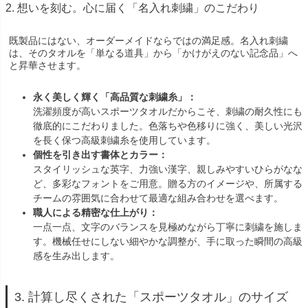
2. 想いを刻む。心に届く「名入れ刺繍」のこだわり
既製品にはない、オーダーメイドならではの満足感。名入れ刺繍
は、そのタオルを「単なる道具」から「かけがえのない記念品」へ
と昇華させます。
永く美しく輝く「高品質な刺繍糸」：
洗濯頻度が高いスポーツタオルだからこそ、刺繍の耐久性にも
徹底的にこだわりました。色落ちや色移りに強く、美しい光沢
を長く保つ高級刺繍糸を使用しています。
個性を引き出す書体とカラー：
スタイリッシュな英字、力強い漢字、親しみやすいひらがなな
ど、多彩なフォントをご用意。贈る方のイメージや、所属する
チームの雰囲気に合わせて最適な組み合わせを選べます。
職人による精密な仕上がり：
一点一点、文字のバランスを見極めながら丁寧に刺繍を施しま
す。機械任せにしない細やかな調整が、手に取った瞬間の高級
感を生み出します。
3. 計算し尽くされた「スポーツタオル」のサイズ