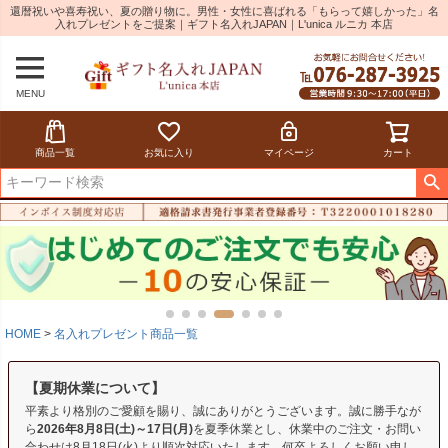
還暦祝いや喜寿祝い、夏の贈り物に。男性・女性に喜ばれる「もらって嬉しかった」名
入れプレゼントをご提案｜ギフト名入れJAPAN｜L'unica ルニカ 本店
MENU
商品一覧
お気に入り
マイページ
カート
HOME
名入れプレゼント商品一覧
【夏期休業について】
平素より格別のご愛顧を賜り、誠にありがとうございます。誠に勝手なが
ら
2026年8月8日(土)～17日(月)
を夏季休業とし、休業中のご注文・お問い
合わせは8月18日(火)より順次対応いたします。何卒よろしくお願い申し