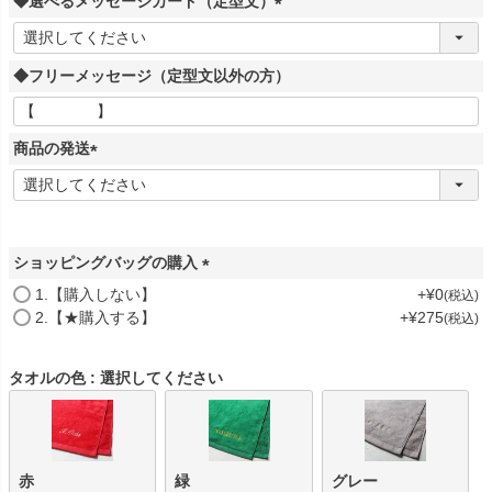
◆選べるメッセージカード（定型文）
須
)
(
必
◆フリーメッセージ（定型文以外の方）
須
)
商品の発送
(
必
須
)
ショッピングバッグの購入
(
1.【購入しない】
+
¥
0
税込
必
2.【★購入する】
+
¥
275
税込
須
)
タオルの色
選択してください
赤
緑
グレー