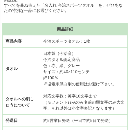
満足感。
すべてを兼ね備えた「名入れ 今治スポーツタオル」を、ぜひあな
たの特別な一品にお選びください。
商品詳細
商品内容
今治スポーツタオル：1枚
日本製（今治産）
今治タオル認定商品
色：赤、緑、グレー
タオル
サイズ：約40×110センチ
綿100％
※塩素系漂白剤の使用はお避け下さい。
対応文字数：英字10文字まで
タオルへの刺し
（※フォントss-Aのみ名前の頭文字のみ大文
ゅうについて
字、それ以外は小文字表記となります）
発送日
約5営業日発送（平日で約5日で発送）