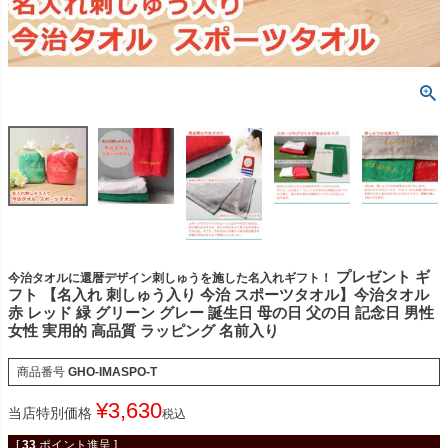
プレゼント ギ
今治タオルに還暦デザイン刺しゅうを施した名入れギフト！
フト 【名入れ 刺しゅう入り 今治 スポーツタオル】今治タオル
赤 レッド 緑 グリーン グレー 誕生日 母の日 父の日 記念日 男性
女性 実用的 高品質 ラッピング 名前入り
商品番号
GHO-IMASPO-T
¥
3,630
当店特別価格
税込
[
33
ポイント進呈 ]