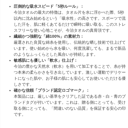
圧倒的な吸水スピード「5秒ルール」：
今治タオルの最大の特徴は、タオル片を水に浮かべた際、5秒
以内に沈み始めるという「吸水性」の高さです。スポーツで流
した汗を、肌に軽くあてるだけで瞬時に吸い取る。このストレ
スフリーな使い心地こそが、今治タオルの真骨頂です。
繊細かつ強靭な「綿100%」の素材力：
厳選された良質な綿糸を使用し、伝統的な晒し技術で仕上げて
います。使い始めから水を吸い、何度洗濯しても、まるで新品
のようなふっくらとした風合いが持続します。
敏感肌にも優しい「軟水」仕上げ：
今治の豊かな天然水（軟水）を用いて加工することで、糸が持
つ本来の柔らかさを引き出しています。激しい運動でデリケー
トになった肌や、お子様の肌にも安心してお使いいただける優
しさです。
確かな信頼「ブランド認定ロゴマーク」：
本製品には、厳しい基準をクリアした証である赤・白・青のブ
ランドタグが付いています。これは、贈る側にとっても、受け
取る側にとっても、「間違いのない品質」を保証する安心の印
です。