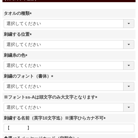
タオルの種類
(
必
刺繍する位置
須
)
(
必
刺繍糸の色
須
)
(
必
刺繍のフォント（書体）
須
)
(
必
※フォントss-Aは頭文字のみ大文字となります
須
)
(
必
刺繍する名前（英字10文字迄）※漢字ひらカナ不可
須
)
(
必