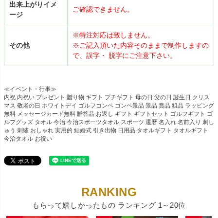
出来上がりイメ
ご確認できません。
ージ
※特注対応は致しません。
その他
※ご記入頂いた内容そのままで制作しますの
で、誤字・ 脱字にご注意下さい。
≪イベント・行事≫
内祝 内祝い プレゼント 贈り物 ギフト プチギフト 母の日 父の日 誕生日 クリス
マス 敬老の日 ホワイトデイ ゴルフコンペ コンペ景品 景品 賞品 粗品 ラッピング
無料 メッセージカード無料 贈答品 お返し ギフト ギフトセット ゴルフギフト ゴ
ルフグッズ タオル 今治 今治スポーツタオル スポーツ 還暦 名入れ 名前入り 刺し
ゅう 刺繍 おしゃれ 実用的 結婚式 引き出物 日用品 タオルギフト タオルギフト
今治タオル お祝い
もらって嬉しかったもの ランキング 1～20位