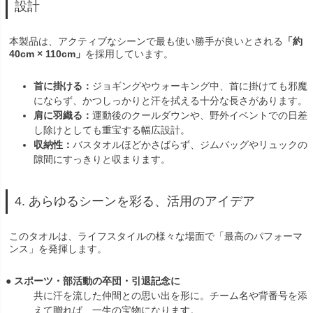
設計
本製品は、アクティブなシーンで最も使い勝手が良いとされる
「約
40cm × 110cm」
を採用しています。
首に掛ける：
ジョギングやウォーキング中、首に掛けても邪魔
にならず、かつしっかりと汗を拭える十分な長さがあります。
肩に羽織る：
運動後のクールダウンや、野外イベントでの日差
し除けとしても重宝する幅広設計。
収納性：
バスタオルほどかさばらず、ジムバッグやリュックの
隙間にすっきりと収まります。
4. あらゆるシーンを彩る、活用のアイデア
このタオルは、ライフスタイルの様々な場面で「最高のパフォーマ
ンス」を発揮します。
● スポーツ・部活動の卒団・引退記念に
共に汗を流した仲間との思い出を形に。チーム名や背番号を添
えて贈れば、一生の宝物になります。