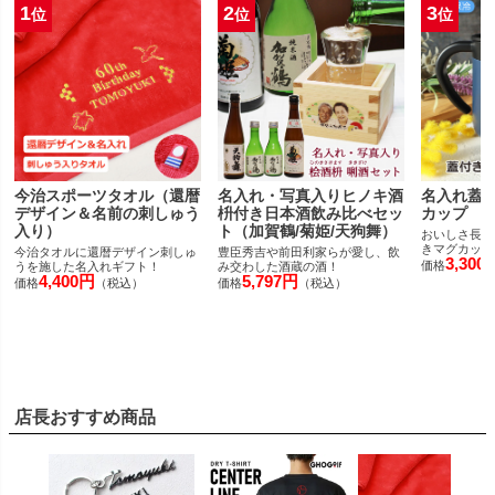
1
2
3
位
位
位
今治スポーツタオル（還暦
名入れ・写真入りヒノキ酒
名入れ蓋
デザイン＆名前の刺しゅう
枡付き日本酒飲み比べセッ
カップ
入り）
ト（加賀鶴/菊姫/天狗舞）
おいしさ長持
きマグカップ
今治タオルに還暦デザイン刺しゅ
豊臣秀吉や前田利家らが愛し、飲
3,300
価格
うを施した名入れギフト！
み交わした酒蔵の酒！
4,400円
5,797円
価格
（税込）
価格
（税込）
店長おすすめ商品