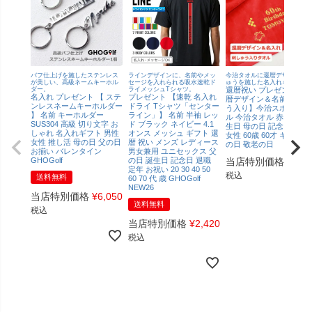
バフ仕上げを施したステンレス
ラインデザインに、名前やメッ
今治タオルに還暦デザイン刺
が美しい、高級ネームキーホル
セージを入れられる吸水速乾ド
ゅうを施した名入れギフト！
ダー。
ライメッシュTシャツ。
還暦祝い プレゼント【還
名入れ プレゼント 【 ステ
プレゼント 【速乾 名入れ
暦デザイン＆名前の刺し
ンレスネームキーホルダー
ドライ Tシャツ「センター
う入り】今治スポーツタ
】 名前 キーホルダー
ライン」】 名前 半袖 レッ
ル 今治タオル 赤タオル 
SUS304 高級 切り文字 お
ド ブラック ネイビー 4.1
生日 母の日 記念日 男性
しゃれ 名入れギフト 男性
オンス メッシュ ギフト 還
女性 60歳 60才 ギフト 父
女性 推し活 母の日 父の日
暦 祝い メンズ レディース
の日 敬老の日
お揃い バレンタイン
男女兼用 ユニセックス 父
GHOGolf
の日 誕生日 記念日 退職
当店特別価格
¥
4,4
定年 お祝い 20 30 40 50
税込
送料無料
60 70 代 歳 GHOGolf
NEW26
当店特別価格
¥
6,050
送料無料
税込
当店特別価格
¥
2,420
税込