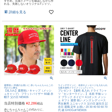
すすめ。完成イメージを確認しながら作
れる、失敗しないオリジナルTシャツ。
詳細を見る
還暦祝い 60歳のお祝いに 赤いちゃんちゃんこの
ラインデザインに、名前やメッセージを入れられ
代わりに贈る
る吸水速乾ドライメッシュTシャツ。
【名入れ】還暦祝い キャップ（メッシ
プレゼント 【速乾 名入れ ドライ Tシャ
ュキャップ） フラットバイザー 60歳 赤
ツ「センターライン」】 名前 半袖 レッ
帽子 父の日 NEW26
ド ブラック ネイビー 4.1オンス メッシ
ュ ギフト 還暦 祝い メンズ レディース
当店特別価格
¥
2,286
税込
男女兼用 ユニセックス 父の日 誕生日 記
念日 退職 定年 お祝い 20 30 40 50 60 70
赤いちゃんちゃんこの代わりに、
代 歳 GHOGolf NEW26