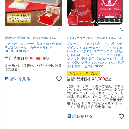
還暦祝いや退職祝いに。飾って記憶に残るゴルフ
シミュレーターでデザイン自由自在！赤エプロ
ギフト
ン！
【名入れ】メッセージ入り木箱＆金沢金
プレゼント 【名入れ 赤エプロン】＜デ
箔ゴルフボール（カラー台座付き）
ザインシミュレーター＞ ギフト シミュ
GHOGolf NEW26
レーター エプロン エプロン男子 名前入
り 料理男子 DIY ガーデニング BBQ キャ
当店特別価格
¥
6,966
税込
ンプ 女性 男性 兼用 退職 レッド 祝い 還
暦 お祝い クリスマス バレンタイン 敬老
還暦祝いや退職祝いなど特別な日の贈り
の日 母の日 父の日 NEW26
物に最適！
シミュレーター対応
詳細を見る
当店特別価格
¥
3,960
税込
完成イメージを、その場で確認。デザイ
ンシミュレーターで世界に一つ、あなた
のためのエプロンをデザインしよう！母
の日、還暦祝い、父の日ギフトにオスス
メです。レディース メンズ 男性用 女性
用 名前入り 名前 デザイン入り 料理 キ
ッチン 還暦 誕生日 記念 贈り物
詳細を見る