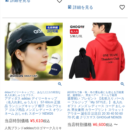
詳細を見る
詳細を見る
didasデイリーキャップに、あなただけの特別な
綿100％で春・秋・冬の重ね着にも使える万能素
名入れ刺しゅうをプラス。
材。還暦祝い、男女ペアー チームで着用
アディダス adidas デイリーキャップ
還暦祝い プレゼント 【名前入り パーカ
（名入れ刺しゅう入り） 57-60cm 正規
ー フルジップ「My STYLE」】 名入れ
品 ランニングキャップ 帽子 ゴルフウェ
ギフト メンズ レディース コーデ おしゃ
ア ゴルフ用品 メンズ レディース オウン
れ 男女兼用 カラープリント スウェット
ネーム おしゃれ スポーツ NEW26
アウター 誕生日 記念日 20 30 40 50 60
70 代 歳 クリスマス GHOGolf NEW26
当店特別価格
¥
5,610
税込
当店特別価格
¥
6,600
〜
税込
人気ブランドadidasのロゴマーク入りキ