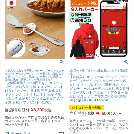
名前入りのあなた専用のカレースプーンとミニチ
綿100％で春・秋・冬の重ね着にも使える万能素
ュアカレーのスプーンレストが暮らしに遊び心を
材。
プラス！ギフトに、記念に、自分へのご褒美に。
【名前入り オリジナル フルジップ パー
記憶に残る「美味しい」体験を贈ろう♪
カー】＜デザインシミュレーター＞ 名
［2個同時購入で600円引き］ カレース
入れ ギフト プレゼント 還暦 祝い メン
プーン 名前入り １個（ スプーンレスト
ズ レディース コーデ おしゃれ 男女兼用
付き）/ スプーン 日本製 燕三条 名入れ
カラープリント スウェット アウター 誕
ギフト 大さじ おすすめ おしゃれ 子供
生日 記念日 クリスマス 20 30 40 50 60
おもしろ 食品サンプル ミニチュア 入学
70 代 歳 GHOGolf NEW26
卒業 お祝い プレゼント NEW26
シミュレーター対応
当店特別価格
¥
3,300
税込
当店特別価格
¥
6,600
〜
税込
喫茶店やカレー専門店でおなじみの銀色
のステンレスカレー皿に名前とイラスト
完成イメージを、その場で確認。デザイ
をレーザー彫刻。
ンシミュレーターで世界に一つ、あなた
のためのフルジップパーカーをデザイン
しよう！