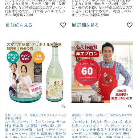
いしよう♪ 還暦・父の日・誕生日・長寿
しよう♪ 還暦・母の日・父の日・誕生
のお祝いなど特別な記念日のプレゼント
日・長寿のお祝いなど特別な記念日のプ
におすすめです。 日本酒 ラベル オリジ
レゼントにおすすめです。 梅酒 ラベル
ナル 加賀鶴 720ml
オリジナル 加賀鶴 720ml
詳細を見る
詳細を見る
名前、メッセージ、写真入りオリジナルラベルが
還暦祝い・母の日・父の日に！華やかな赤エプロ
作れる日本酒
ン！
お中元 プレゼント 【 オリジナル ラベル
プレゼント 【名入れ 赤エプロン】 名入
付き 日本酒 （加賀鶴「純金の舞」特
れ赤エプロン ギフト プレゼント エプロ
撰・金箔入純米酒） 1本】＜デザインシ
ン エプロン男子 名前入り 料理男子 DIY
ミュレーター＞ 誕生日 退職祝い 還暦 記
ガーデニング BBQ キャンプ 女性 男性
念 お祝い 名前 メッセージ 写真 日本酒
兼用 退職 レッド 祝い 還暦 還暦祝い ク