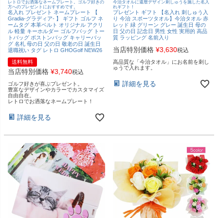
レトロでお洒落なネームプレート。ゴルフ好きの
今治タオルに還暦デザイン刺しゅうを施した名入
方へのプレゼントにおすすめです。
れギフト！
名入れ プレゼント ネームプレート 【
プレゼント ギフト 【名入れ 刺しゅう入
Gradia-グラディア- 】 ギフト ゴルフ ネ
り 今治 スポーツタオル】今治タオル 赤
ームタグ 本革ベルト オリジナル アクリ
レッド 緑 グリーン グレー 誕生日 母の
ル 軽量 キーホルダー ゴルフバッグ トー
日 父の日 記念日 男性 女性 実用的 高品
トバッグ ボストンバッグ キャリーバッ
質 ラッピング 名前入り
グ 名札 母の日 父の日 敬老の日 誕生日
当店特別価格
¥
3,630
税込
退職祝い タグ レトロ GHOGolf NEW26
送料無料
高品質な「今治タオル」にお名前を刺し
ゅうで入れます。
当店特別価格
¥
3,740
税込
詳細を見る
ゴルフ好きが喜ぶプレゼント。
豊富なデザインやカラーでカスタマイズ
自由自在。
レトロでお洒落なネームプレート！
詳細を見る