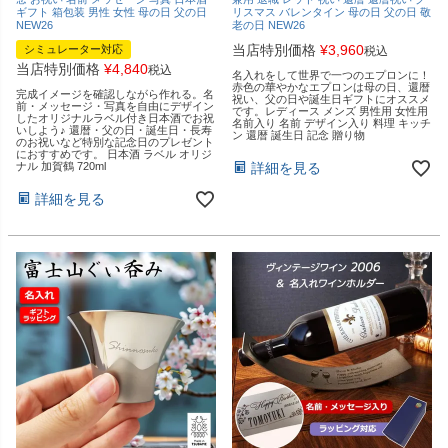
ギフト 箱包装 男性 女性 母の日 父の日
リスマス バレンタイン 母の日 父の日 敬
NEW26
老の日 NEW26
当店特別価格
¥
3,960
シミュレーター対応
税込
当店特別価格
¥
4,840
税込
名入れをして世界で一つのエプロンに！
赤色の華やかなエプロンは母の日、還暦
完成イメージを確認しながら作れる。名
祝い、父の日や誕生日ギフトにオススメ
前・メッセージ・写真を自由にデザイン
です。レディース メンズ 男性用 女性用
したオリジナルラベル付き日本酒でお祝
名前入り 名前 デザイン入り 料理 キッチ
いしよう♪ 還暦・父の日・誕生日・長寿
ン 還暦 誕生日 記念 贈り物
のお祝いなど特別な記念日のプレゼント
におすすめです。 日本酒 ラベル オリジ
ナル 加賀鶴 720ml
詳細を見る
詳細を見る