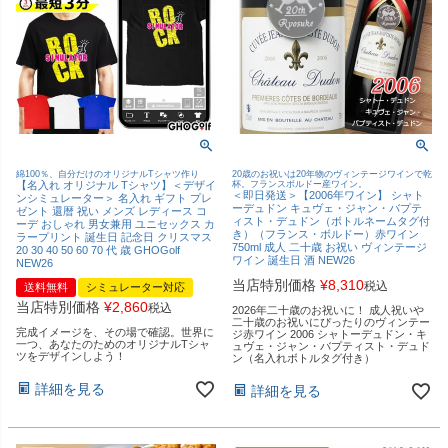
綿100％、自分だけのオリジナルTシャツ作り
20歳のお祝いは20年物のヴィンテージワインで乾
【名入れ オリジナル Tシャツ】＜デザイ
杯。フランスボルドー産ワイン。
＜即日発送＞【2006年ワイン】 シャト
ンシミュレーター＞ 名入れ ギフト プレ
ーデュドン キュヴェ・ジャン・バプテ
ゼント 還暦 祝い メンズ レディース コ
ィスト・デュドン（ボトルネームタグ付
ーデ おしゃれ 男女兼用 ユニセックス カ
き）（フランス・ボルドー）赤ワイン
ラープリント 誕生日 記念日 クリスマス
750ml 成人 二十歳 お祝い ヴィンテージ
20 30 40 50 60 70 代 歳 GHOGolf
ワイン 誕生日 酒 NEW26
NEW26
当店特別価格
¥
8,310
税込
送料無料
シミュレーター対応
当店特別価格
¥
2,860
税込
2026年二十歳のお祝いに！ 成人祝いや
二十歳のお祝いにぴったりのヴィンテー
完成イメージを、その場で確認。世界に
ジ赤ワイン 2006 シャトーデュドン・キ
一つ、あなたのためのオリジナルTシャ
ュヴェ・ジャン・バプティスト・デュド
ツをデザインしよう！
ン（名入れボトルタグ付き）
詳細を見る
詳細を見る