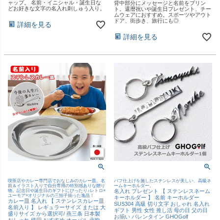
ャップ。 名前・イニシャル・誕生日な
背中部分にメッセージと名前をプリン
どお好きな文字の名入れ刺しゅう入り。
ト。還暦祝いや誕生日プレゼント、チー
ムウェアにおすすめ。スポーツやアウト
ドア、街歩き、旅行にも◎
詳細を見る
詳細を見る
喫茶店やカレー専門店でおなじみのカレー皿。名
バフ仕上げを施したステンレスが美しい、高級ネ
前＆イラスト入りで自分専用の特別感ありな贈り
ームキーホルダー。
物。記念日や誕生日のギフトにぴったり♪レトロ×
名入れ プレゼント 【 ステンレスネーム
ユーモア×オリジナルの三拍子揃った逸品！
キーホルダー 】 名前 キーホルダー
カレー皿 名入れ 【 ステンレスカレー皿
SUS304 高級 切り文字 おしゃれ 名入れ
名前入り 】 レギュラーサイズ または 大
ギフト 男性 女性 推し活 母の日 父の日
盛りサイズ から選択可/ 燕三条 日本製
お揃い バレンタイン GHOGolf
おしゃれ 楕円 おすすめ オーバル 北欧