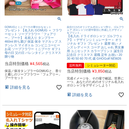
GOMUGとミニブーケの華やかなセット
自分だけのオリジナルポロシャツ作り。ゴルフウ
プレゼント 【名入れ GOMUG ＋ フラワ
ェア ポロシャツの背中部分に作成したデザイン
をプリント。
ーセット ソープフラワー「フェアリ
【名入れ ドライポロシャツ ゴルフウェ
ー」ブーケ】 名前入り タンブラー
ア】＜デザインシミュレーター＞ オリ
460ml 持ち運び 保温 保冷 マグカップ ス
ジナル ギフト プレゼント 還暦 祝い メ
テンレス マイボトル コンビニコーヒー
ンズ レディース コーデ おしゃれ 男女兼
お花 ソープフラワー ミニブーケ ギフト
用 ユニセックス カラープリント 誕生日
母の日 父の日 バレンタイン クリスマス
記念日 クリスマス 退職 定年 お祝い 20
贈り物
30 40 50 60 70 代 歳 GHOGolf NEW26
当店特別価格
¥
4,565
税込
送料無料
シミュレーター対応
当店特別価格
¥
3,850
保温／保冷タンブラーGOMUGと、香り
税込
と癒しのソープフラワー「フェアリー」
ブーケセット
完成イメージを、その場で確認。世界に
一つ、あなたのためのオリジナル名入れ
ポロシャツをデザインしよう！
詳細を見る
詳細を見る