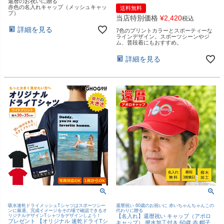
還暦のお祝いに贈る
赤色の名入れキャップ（メッシュキャッ
送料無料
プ）
当店特別価格
¥
2,420
税込
詳細を見る
7色のプリントカラーとスポーティーな
ラインデザイン。スポーツシーンやジ
ム、普段着にもおすすめ。
詳細を見る
吸水速乾ドライメッシュTシャツはスポーツシー
還暦祝い 60歳のお祝いに 赤いちゃんちゃんこの
ンに最適。完成イメージをその場で確認できるオ
代わりに贈る
リジナルデザインTシャツをデザインしよう！
【名入れ】還暦祝い キャップ（アポロ
プレゼント 【オリジナル 速乾ドライTシ
キャップ） 撥水加工付き 60歳 赤 帽子