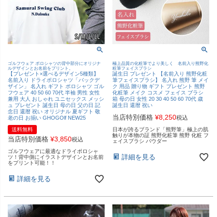
ゴルフウェア ポロシャツの背中部分にオリジナ
極上品質の化粧筆でより美しく 名前入り熊野化
ルデザインとお名前をプリント。
粧筆フェイスブラシ
【プレゼント×選べるデザイン5種類】
誕生日 プレゼント 【名前入り 熊野化粧
名前入り ドライポロシャツ「バックデ
筆フェイスブラシ】 名入れ 熊野 筆 メイ
ザイン」 名入れ ギフト ポロシャツ ゴル
ク 用品 贈り物 ギフト プレゼント 熊野
フウェア 40 50 60 70代 半袖 男性 女性
化粧筆 メイク コスメ フェイス ブラシ
兼用 大人 おしゃれ ユニセックス メッシ
箱 母の日 女性 20 30 40 50 60 70代 歳
ュ プレゼント 誕生日 母の日 父の日 記
誕生日 還暦 祝い
念日 還暦 祝い オリジナル 夏ギフト 敬
当店特別価格
¥
8,250
税込
老の日 お揃い GHOGOlf NEW25
送料無料
日本が誇るブランド「熊野筆」極上の肌
触りが本物の証 熊野化粧筆 熊野 化粧 フ
当店特別価格
¥
3,850
税込
ェイスブラシ パウダー
ゴルフウェアに最適なドライポロシャ
詳細を見る
ツ！背中側にイラストデザインとお名前
をプリント可能！！
詳細を見る