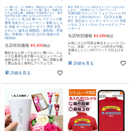
いい靴には、いい相棒を。靴好きなら持っておき
飾る 写真フレーム お好きなメッセージをお入れ
たい靴べら。靴をスムーズに履く姿は、洗練され
します。 【色褪せしにくいUVプリント】
た大人の振る舞。就職祝いや栄転祝いなど、新生
写真印刷 キャンバス フォトフレーム F4
活の門出を祝う贈りものにおすすめです。
サイズ（333×242ｍｍ）【文字入れ無
プレゼント 名入れ 靴べら ステンレス製
料】 校正あり クレサン キャンバス 写真
携帯 名前入り シューホーン 革靴 おしゃ
パネル フォトパネル ウォールデコ アー
れ 高級 キーホルダー ギフト 男性 女性
トボード
かわいい 誕生日 就職祝い 栄転祝い 昇進
祝い 卒業祝い 母の日 父の日 敬老の日
当店特別価格
¥
4,686
税込
NEW26
お気に入りの写真を飾るキャンバスフレ
当店特別価格
¥
4,400
税込
ーム。名前、メッセージの印字が可能。
色褪せしにくいUVプリントで仕上げま
靴好きなら持っておきたい靴べら。スム
す。
ーズな着用を促す靴べらはシューズへの
負担を抑えてくれるので、特に革靴を履
詳細を見る
く際はあると便利なアイテムです。
詳細を見る