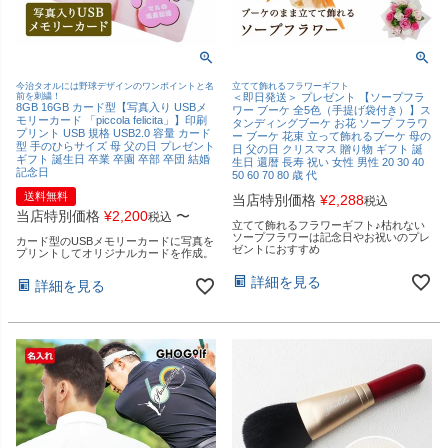
今治タオルには野球デザインのワンポイントと名
立てて飾れるフラワーギフト
前を刺繍！
＜即日発送＞ プレゼント 【ソープフラ
8GB 16GB カード型【写真入り USBメ
ワー ブーケ 全5色（手提げ袋付き）】ス
モリーカード 「piccola felicita」】印刷
タンディングブーケ お花 ソープ フラワ
プリント USB 規格 USB2.0 容量 カード
ー ブーケ 花束 立って飾れるブーケ 母の
型 手のひらサイズ 母 父の日 プレゼント
日 父の日 クリスマス 贈り物 ギフト 誕
ギフト 誕生日 卒業 卒園 卒部 卒団 結婚
生日 還暦 長寿 祝い 女性 男性 20 30 40
記念日
50 60 70 80 歳 代
送料無料
当店特別価格
¥
2,288
税込
当店特別価格
¥
2,200
〜
税込
立てて飾れるフラワーギフト♪枯れない
ソープフラワーは記念日やお祝いのプレ
カード型のUSBメモリーカードに写真を
ゼントにおすすめ
プリントしてオリジナルカードを作成。
詳細を見る
詳細を見る