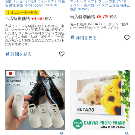
名前 メッセージ 写真 ワインギフト 箱包
マッサージ ギフト ブラシ 木製 アベダ
装 男性 女性 母の日 父の日 NEW26
イベント 実用的 ヘアケア 正規品 海外正
規品 NEW26
シミュレーター対応
当店特別価格
¥
5,720
税込
当店特別価格
¥
4,697
税込
名入れ彫刻 AVEDA パドルブラシ「世界
完成イメージを確認しながら作れる。名
に一つの特別なヘアブラシギフト」
前・メッセージ・写真を自由にデザイン
したオリジナルラベル付きワインでお祝
いしよう♪ 出産・結婚・誕生日・二十歳
詳細を見る
のお祝いなど特別な記念日のプレゼント
におすすめです。
詳細を見る