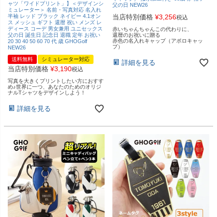
ャツ「ワイドプリント」】＜デザインシ
父の日 NEW26
ミュレーター＞ 名前・写真対応 名入れ
半袖 レッド ブラック ネイビー 4.1オン
当店特別価格
¥
3,256
税込
ス メッシュ ギフト 還暦 祝い メンズ レ
ディース コーデ 男女兼用 ユニセックス
赤いちゃんちゃんこの代わりに、
父の日 誕生日 記念日 退職 定年 お祝い
還暦のお祝いに贈る
赤色の名入れキャップ（アポロキャッ
20 30 40 50 60 70 代 歳 GHOGolf
プ）
NEW26
送料無料
シミュレーター対応
詳細を見る
当店特別価格
¥
3,190
税込
写真を大きくプリントしたい方におすす
め♪世界に一つ、あなたのためのオリジ
ナルTシャツをデザインしよう！
詳細を見る