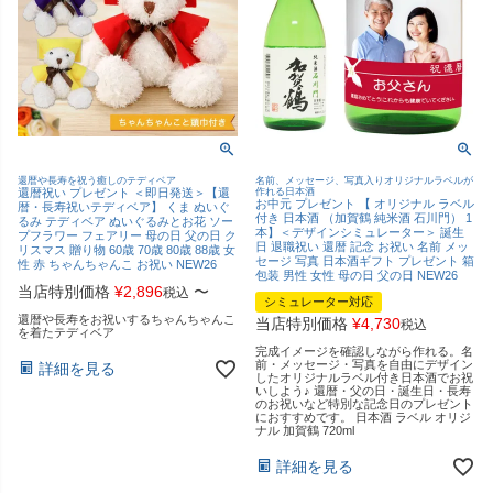
還暦や長寿を祝う癒しのテディベア
名前、メッセージ、写真入りオリジナルラベルが
還暦祝い プレゼント ＜即日発送＞【還
作れる日本酒
お中元 プレゼント 【 オリジナル ラベル
暦・長寿祝いテディベア】 くま ぬいぐ
付き 日本酒 （加賀鶴 純米酒 石川門） 1
るみ テディベア ぬいぐるみとお花 ソー
本】＜デザインシミュレーター＞ 誕生
プフラワー フェアリー 母の日 父の日 ク
日 退職祝い 還暦 記念 お祝い 名前 メッ
リスマス 贈り物 60歳 70歳 80歳 88歳 女
セージ 写真 日本酒ギフト プレゼント 箱
性 赤 ちゃんちゃんこ お祝い NEW26
包装 男性 女性 母の日 父の日 NEW26
当店特別価格
¥
2,896
〜
税込
シミュレーター対応
還暦や長寿をお祝いするちゃんちゃんこ
当店特別価格
¥
4,730
税込
を着たテディベア
完成イメージを確認しながら作れる。名
前・メッセージ・写真を自由にデザイン
詳細を見る
したオリジナルラベル付き日本酒でお祝
いしよう♪ 還暦・父の日・誕生日・長寿
のお祝いなど特別な記念日のプレゼント
におすすめです。 日本酒 ラベル オリジ
ナル 加賀鶴 720ml
詳細を見る