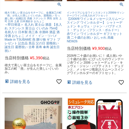
雄大で美しい富士山をモチーフに、金属加工の町
インテリアになるワインスタンドと2006年ヴィン
「燕」が生んだ美しいぐいのみ。退職祝い 引っ
テージワインの名入れギフトセット
越し祝い 結婚記念 高級 ステンレス 男性 女性 上
【2006年ワイン＆メッセージ入りムーン
司 日本 土産 日本酒好き おちょこ
スイング ワインホルダー】 シャトーデ
＜即日発送＞ 名入れ 富士山 酒器 【名入
ュドン キュヴェ・ジャン・バプティス
れ ステンレス 富士山 ぐいのみ 75ml】
ト・デュドン（フランス・ボルドー）
名前入り 日本製 燕三条 冷酒杯 酒盃 酒
赤ワイン ワインホルダー ギフトセット
冷酒 おちょこ メイド・イン・ツバメ
酒 二十歳のお祝い おしゃれ 高級
Made in TSUBAME 燕 贈り物 ギフト プ
NEW26
レゼント 記念品 景品 父の日 退職祝い
誕生日 還暦祝い 古希 喜寿 傘寿 誕生日
当店特別価格
¥
9,900
税込
祝い
2026年二十歳のお祝いに！ 成人祝いや
当店特別価格
¥
5,390
税込
二十歳のお祝いにぴったりのヴィンテー
ジ赤ワイン 2006 シャトーデュドン・キ
雄大で美しい富士山をモチーフに、金属
ュヴェ・ジャン・バプティスト・デュド
加工の町「燕」が生んだ美しいぐいの
ンと、メッセージ彫刻入りムーンスイン
み。
グワインホルダーのギフトセット。
詳細を見る
詳細を見る