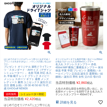
はじめてのオリジナルTシャツ作りにおすすめ！
オリジナルデータでも制作可能！缶ビール350ml
プリントが大きすぎない、バランスの良い仕上が
が泡までぴったり入る450mlタンブラー
りに。
名入れ ステンレスタンブラー 赤色
プレゼント オリジナル 速乾ドライTシャ
450ml MIP 断熱二重構造タンブラー 保冷
ツ「スタンダード・A4サイズ（デザイン
保温 卒業 卒団 プレゼント 退職祝い ホ
シミュレーター）」 名前 写真 対応 名入
ールインワン 記念品 誕生日 還暦祝い 結
れ 半袖 吸汗 レッド ブラック ネイビー
婚祝い 誕生日 男性 女性 父の日 母の日
メッシュ スポーツ ギフト 還暦 メンズ
レディース 兼用 ユニセックス 誕生日 記
当店特別価格
¥
2,860
税込
念日 退職 お祝い 20 30 40 50 60 70 代
歳 GHOGolf NEW26
人生の大切な節目を特別な思い出に。お
名前やメッセージを刻印できる名入れス
送料無料
シミュレーター対応
テンレスタンブラー 450mlです。
当店特別価格
¥
2,420
税込
詳細を見る
はじめてのオリジナルTシャツ作りにお