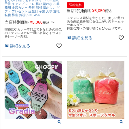
子供 キャンプ レトロ 軽い 割れない 業
送料無料
務用 金沢カレー 舟形 昭和 懐かしい ギ
当店特別価格
¥
6,050
税込
フト プレゼント 誕生日 卒業 入学 退職
転職 昇進 お祝い NEW26
ステンレス素材を生かした、美しい艶の
ある高級感を感じる仕上がりのネームキ
当店特別価格
¥
5,060
〜
税込
ーホルダー。
特別な方への贈り物にもぴったりです。
喫茶店やカレー専門店でおなじみの銀色
のステンレスカレー皿に名前とイラスト
をレーザー彫刻。
詳細を見る
詳細を見る