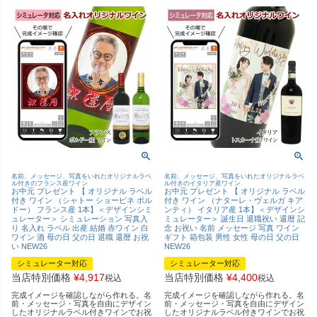
名前、メッセージ、写真をいれたオリジナルラベ
名前、メッセージ、写真をいれたオリジナルラベ
ル付きのフランス産ワイン
ル付きのイタリア産ワイン
お中元 プレゼント 【 オリジナル ラベル
お中元 プレゼント 【 オリジナル ラベル
付き ワイン （シャトー ショービネ ボル
付き ワイン （ナターレ・ヴェルガ キア
ドー） フランス産 1本】＜デザインシミ
ンティ） イタリア産 1本】＜デザインシ
ュレーター＞ シミュレーション 写真入
ミュレーター＞ 誕生日 退職祝い 還暦 記
り 名入れ ラベル 出産 結婚 赤ワイン 白
念 お祝い 名前 メッセージ 写真 ワイン
ワイン 酒 母の日 父の日 退職 還暦 お祝
ギフト 箱包装 男性 女性 母の日 父の日
い NEW26
NEW26
シミュレーター対応
シミュレーター対応
当店特別価格
¥
4,917
当店特別価格
¥
4,400
税込
税込
完成イメージを確認しながら作れる。名
完成イメージを確認しながら作れる。名
前・メッセージ・写真を自由にデザイン
前・メッセージ・写真を自由にデザイン
したオリジナルラベル付きワインでお祝
したオリジナルラベル付きワインでお祝