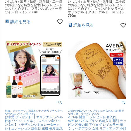
いしよう♪ 出産・結婚・誕生日・二十歳
いしよう♪ 出産・結婚・誕生日・二十歳
のお祝いなど特別な記念日のプレゼント
のお祝いなど特別な記念日のプレゼント
におすすめです。 フランス ボルドー 赤
におすすめです。 ワインボトル ラベル
ワイン 白ワイン 750ml
オリジナル イタリア ボルドー 赤ワイン
750ml
詳細を見る
詳細を見る
名前、メッセージ、写真をいれたオリジナルラベ
人気のAVEDAパドルブラシに名入れをした特別
ル付きのスペイン産ワイン
な贈り物。ラッピングあり。
お中元 プレゼント 【 オリジナル ラベル
2026年 誕生日 プレゼント 名入れ
付き ワイン （ クネ ） スペイン産ワイ
AVEDA パドルブラシ 名前入り 彫刻 ラッ
ン 1本 】＜デザインシミュレーター＞
ピング 母の日 アヴェダ レギュラー 櫛
シミュレーション 誕生日 還暦 長寿 記念
くし ヘアブラシ 女性 リフトアップ 小顔