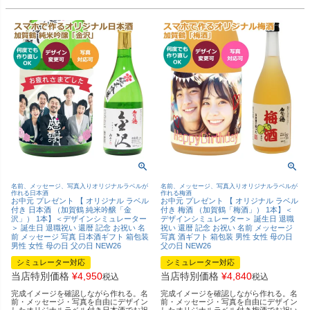
名前、メッセージ、写真入りオリジナルラベルが
名前、メッセージ、写真入りオリジナルラベルが
作れる日本酒
作れる梅酒
お中元 プレゼント 【 オリジナル ラベル
お中元 プレゼント 【 オリジナル ラベル
付き 日本酒 （加賀鶴 純米吟醸「金
付き 梅酒 （加賀鶴「梅酒」） 1本】＜
沢」） 1本】＜デザインシミュレーター
デザインシミュレーター＞ 誕生日 退職
＞ 誕生日 退職祝い 還暦 記念 お祝い 名
祝い 還暦 記念 お祝い 名前 メッセージ
前 メッセージ 写真 日本酒ギフト 箱包装
写真 酒ギフト 箱包装 男性 女性 母の日
男性 女性 母の日 父の日 NEW26
父の日 NEW26
シミュレーター対応
シミュレーター対応
当店特別価格
¥
4,950
当店特別価格
¥
4,840
税込
税込
完成イメージを確認しながら作れる。名
完成イメージを確認しながら作れる。名
前・メッセージ・写真を自由にデザイン
前・メッセージ・写真を自由にデザイン
したオリジナルラベル付き日本酒でお祝
したオリジナルラベル付き梅酒でお祝い