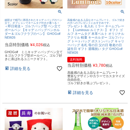
細部まで精巧に再現されたキャディバッグのペン
高級感のある上品なネームプレート。ゴルフ好き
立て。オプションでネームタグ付きが選べる！
の方へのプレゼントにおすすめです。
＜即日発送＞ ゴルフバッグ型 ペン立て
プレゼント 名入れ ミラー ネームプレー
ボールペン 【キャディバッグペンホル
ト 【 Luminous-ルミナス- 】 ギフト ゴ
ダー＆ゴルフクラブのペン】 GHOGolf
ルフ ネームタグ 本革ベルト オリジナル
NEW26
アクリル 軽量 キーホルダー ゴルフバッ
グ トートバッグ ボストンバッグ キャリ
当店特別価格
¥
4,026
税込
ーバッグ 名札 母の日 父の日 敬老の日
誕生日 ギフト 退職祝い タグ GHOGolf
GHOGolf ミニキャディバッグペン立て
NEW26
＆ゴルフクラブ型ボールペン。ゴルフ好
きに喜ばれるユニークギフト。
送料無料
当店特別価格
¥
3,780
税込
詳細を見る
高級感のある上品なネームプレート
豊富なデザインやカラーでカスタマイズ
自由自在。
ゴルフ好きが喜ぶプレゼント。
詳細を見る