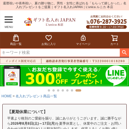
還暦祝いや喜寿祝い、夏の贈り物に。男性・女性に喜ばれる「もらって嬉しかった」名
入れプレゼントをご提案｜ギフト名入れJAPAN｜L'unica ルニカ 本店
MENU
商品一覧
お気に入り
マイページ
カート
HOME
名入れプレゼント商品一覧
【夏期休業について】
平素より格別のご愛顧を賜り、誠にありがとうございます。誠に勝手なが
ら
2026年8月8日(土)～17日(月)
を夏季休業とし、休業中のご注文・お問い
合わせは8月18日(火)より順次対応いたします。何卒よろしくお願い申し