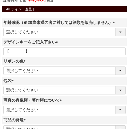
税込
[
40
ポイント進呈 ]
年齢確認（※20歳未満の者に対しては酒類を販売しません）
(
必
デザインキーをご記入下さい
須
)
(
必
リボンの色
須
)
(
必
包装
須
)
(
必
写真の肖像権・著作権について
須
)
(
必
商品の発送
須
)
(