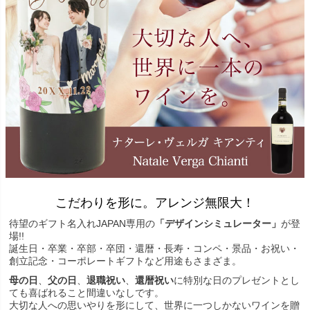
こだわりを形に。アレンジ無限大！
待望のギフト名入れJAPAN専用の
「デザインシミュレーター」
が登
場!!
誕生日・卒業・卒部・卒団・還暦・長寿・コンペ・景品・お祝い・
創立記念・コーポレートギフトなど用途もさまざま。
母の日
、
父の日
、
退職祝い
、
還暦祝い
に特別な日のプレゼントとし
ても喜ばれること間違いなしです。
大切な人への思いやりを形にして、世界に一つしかないワインを贈