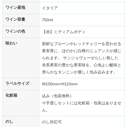
ワイン産地
イタリア
ワイン容量
750ml
ワインの色
【赤】ミディアムボディ
味わい
新鮮なプルーンやレッドチェリーを思わせる
果実香に、ほのかに白檀のニュアンスが感じ
られます。 サンジョヴェーゼらしい熟した
赤系果実の豊かな果実味を、心地よい酸味と
滑らかなタンニンが優しく包み込みます。
ラベルサイズ
W100mm×H110mm
化粧箱
込み（包装無料）
※手渡しセットには化粧箱・包装はありませ
ん。
のし
のし対応可