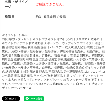
出来上がりイメ
ご確認できません。
ージ
発送日
約3～5営業日で発送
≪イベント・行事≫
内祝 内祝い プレゼント ギフト プチギフト 母の日 父の日 クリスマス 敬老の日
ホワイトデイ アウトドア 運動会 スポーツの日 ウェディング ブライダル 引き出
物 引出物 結婚 出産 就職 新築 誕生日 バースデー 成人式 成人記念 卒業記念品 卒
業祝い お祝い 御祝い 結婚お祝い 結婚御祝い 御結婚御祝 結婚祝い 結婚内祝い 結
婚式 引き出物 引出物 昇進祝い 昇格祝い 就任 景品 寸志 開店 開店祝い 御開業祝
周年記念 挨拶回り 転職 記念 二次会 披露宴 御祝 出産祝い 入学祝い 卒業祝い 就
職祝い 昇進祝い 新築祝い 上棟祝い 開店祝い 退職祝い 還暦祝い 古稀祝い 喜寿祝
い 傘寿祝い 米寿祝い 卒寿祝い 白寿祝い 長寿祝い 金婚式 銀婚式 ダイヤモンド婚
式 結婚記念日 お餞別 記念日 記念品 卒業記念品 定年退職記念品 ゴルフコンペ コ
ンペ景品 景品 賞品 粗品 ラッピング無料 贈答品 お返し ギフト ギフトセット セ
ット 名入れ 名前入り Tシャツ ことわざTシャツ 格言 メッセージ 英文 英字 おし
ゃれ ヘビーウェイトTシャツ 5.6オンス 綿100% コットン 白 ホワイト 大きいデ
ザイン オーバーサイズ