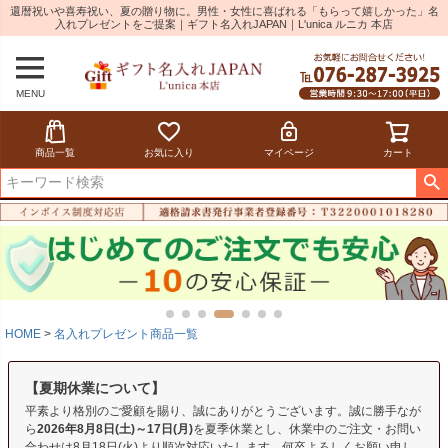
還暦祝いや喜寿祝い、夏の贈り物に。男性・女性に喜ばれる「もらって嬉しかった」名
入れプレゼントをご提案｜ギフト名入れJAPAN｜L'unica ルニカ 本店
MENU
商品一覧
お気に入り
マイページ
カート
HOME
名入れプレゼント商品一覧
【夏期休業について】
平素より格別のご愛顧を賜り、誠にありがとうございます。誠に勝手なが
ら
2026年8月8日(土)～17日(月)
を夏季休業とし、休業中のご注文・お問い
合わせは8月18日(火)より順次対応いたします。何卒よろしくお願い申し