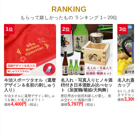
もらって嬉しかったもの ランキング 1～20位
1
2
3
位
位
位
今治スポーツタオル（還暦
名入れ・写真入りヒノキ酒
名入れ蓋
デザイン＆名前の刺しゅう
枡付き日本酒飲み比べセッ
カップ
入り）
ト（加賀鶴/菊姫/天狗舞）
おいしさ長持
きマグカップ
今治タオルに還暦デザイン刺しゅ
豊臣秀吉や前田利家らが愛し、飲
3,300
価格
うを施した名入れギフト！
み交わした酒蔵の酒！
4,400円
5,797円
価格
（税込）
価格
（税込）