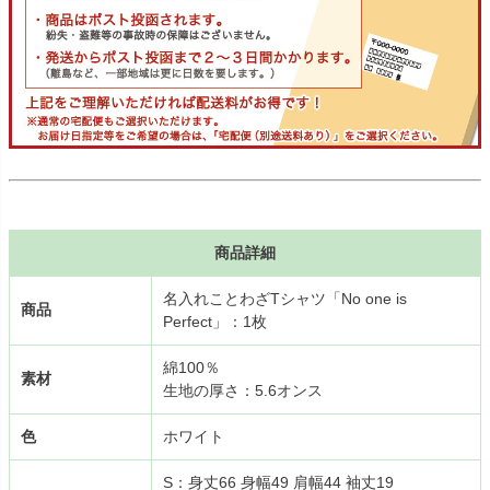
商品詳細
名入れことわざTシャツ「No one is
商品
Perfect」：1枚
綿100％
素材
生地の厚さ：5.6オンス
色
ホワイト
S：身丈66 身幅49 肩幅44 袖丈19