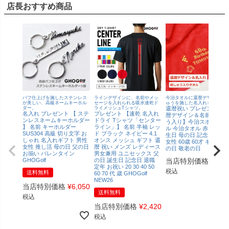
店長おすすめ商品
バフ仕上げを施したステンレス
ラインデザインに、名前やメッ
今治タオルに還暦デザイン刺
が美しい、高級ネームキーホル
セージを入れられる吸水速乾ド
ゅうを施した名入れギフト！
ダー。
ライメッシュTシャツ。
還暦祝い プレゼント【還
名入れ プレゼント 【 ステ
プレゼント 【速乾 名入れ
暦デザイン＆名前の刺し
ンレスネームキーホルダー
ドライ Tシャツ「センター
う入り】今治スポーツタ
】 名前 キーホルダー
ライン」】 名前 半袖 レッ
ル 今治タオル 赤タオル 
SUS304 高級 切り文字 お
ド ブラック ネイビー 4.1
生日 母の日 記念日 男性
しゃれ 名入れギフト 男性
オンス メッシュ ギフト 還
女性 60歳 60才 ギフト 父
女性 推し活 母の日 父の日
暦 祝い メンズ レディース
の日 敬老の日
お揃い バレンタイン
男女兼用 ユニセックス 父
GHOGolf
の日 誕生日 記念日 退職
当店特別価格
¥
4,4
定年 お祝い 20 30 40 50
税込
送料無料
60 70 代 歳 GHOGolf
NEW26
当店特別価格
¥
6,050
送料無料
税込
当店特別価格
¥
2,420
税込