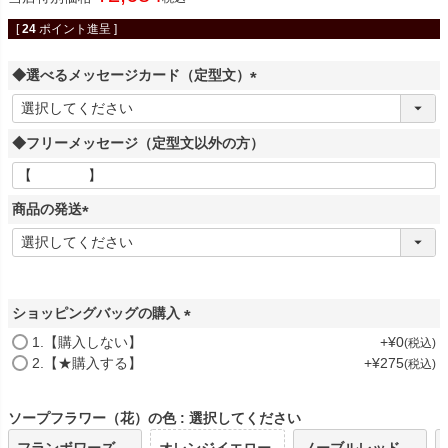
[
24
ポイント進呈 ]
◆選べるメッセージカード（定型文）
(
必
◆フリーメッセージ（定型文以外の方）
須
)
商品の発送
(
必
須
)
ショッピングバッグの購入
(
1.【購入しない】
+
¥
0
税込
必
2.【★購入する】
+
¥
275
税込
須
)
ソープフラワー（花）の色
選択してください
フランボワーズ
オレンジイエロー
ノーブルレッド