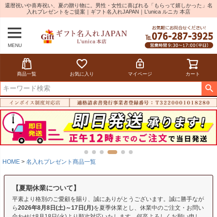
還暦祝いや喜寿祝い、夏の贈り物に。男性・女性に喜ばれる「もらって嬉しかった」名
入れプレゼントをご提案｜ギフト名入れJAPAN｜L'unica ルニカ 本店
MENU
商品一覧
お気に入り
マイページ
カート
HOME
名入れプレゼント商品一覧
【夏期休業について】
平素より格別のご愛顧を賜り、誠にありがとうございます。誠に勝手なが
ら
2026年8月8日(土)～17日(月)
を夏季休業とし、休業中のご注文・お問い
合わせは8月18日(火)より順次対応いたします。何卒よろしくお願い申し