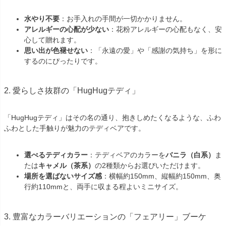
水やり不要
：お手入れの手間が一切かかりません。
アレルギーの心配が少ない
：花粉アレルギーの心配もなく、安
心して贈れます。
思い出が色褪せない
：「永遠の愛」や「感謝の気持ち」を形に
するのにぴったりです。
2. 愛らしさ抜群の「HugHugテディ」
「HugHugテディ」はその名の通り、抱きしめたくなるような、ふわ
ふわとした手触りが魅力のテディベアです。
選べるテディカラー
：テディベアのカラーを
バニラ（白系）
ま
たは
キャメル（茶系）
の2種類からお選びいただけます。
場所を選ばないサイズ感
：横幅約150mm、縦幅約150mm、奥
行約110mmと、両手に収まる程よいミニサイズ。
3. 豊富なカラーバリエーションの「フェアリー」ブーケ