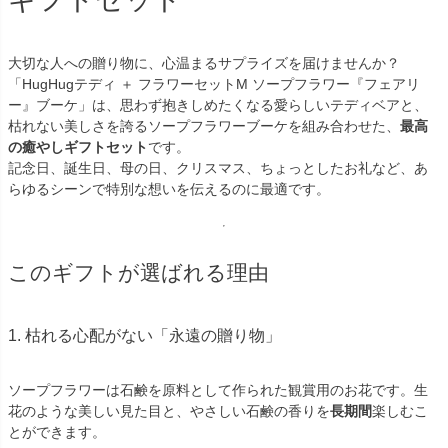
大切な人への贈り物に、心温まるサプライズを届けませんか？
「HugHugテディ ＋ フラワーセットM ソープフラワー『フェアリ
ー』ブーケ」は、思わず抱きしめたくなる愛らしいテディベアと、
枯れない美しさを誇るソープフラワーブーケを組み合わせた、
最高
の癒やしギフトセット
です。
記念日、誕生日、母の日、クリスマス、ちょっとしたお礼など、あ
らゆるシーンで特別な想いを伝えるのに最適です。
このギフトが選ばれる理由
1. 枯れる心配がない「永遠の贈り物」
ソープフラワーは石鹸を原料として作られた観賞用のお花です。生
花のような美しい見た目と、やさしい石鹸の香りを
長期間
楽しむこ
とができます。