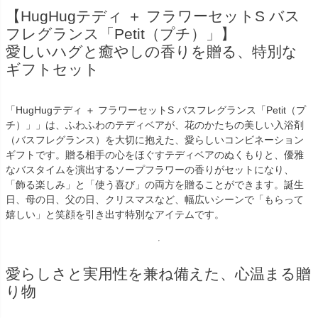
【HugHugテディ ＋ フラワーセットS バス
フレグランス「Petit（プチ）」】
愛しいハグと癒やしの香りを贈る、特別な
ギフトセット
「HugHugテディ ＋ フラワーセットS バスフレグランス「Petit（プ
チ）」」は、ふわふわのテディベアが、花のかたちの美しい入浴剤
（バスフレグランス）を大切に抱えた、愛らしいコンビネーション
ギフトです。贈る相手の心をほぐすテディベアのぬくもりと、優雅
なバスタイムを演出するソープフラワーの香りがセットになり、
「飾る楽しみ」と「使う喜び」の両方を贈ることができます。誕生
日、母の日、父の日、クリスマスなど、幅広いシーンで「もらって
嬉しい」と笑顔を引き出す特別なアイテムです。
愛らしさと実用性を兼ね備えた、心温まる贈
り物