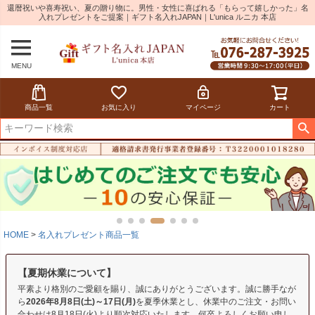
還暦祝いや喜寿祝い、夏の贈り物に。男性・女性に喜ばれる「もらって嬉しかった」名
入れプレゼントをご提案｜ギフト名入れJAPAN｜L'unica ルニカ 本店
MENU
商品一覧
お気に入り
マイページ
カート
HOME
名入れプレゼント商品一覧
【夏期休業について】
平素より格別のご愛顧を賜り、誠にありがとうございます。誠に勝手なが
ら
2026年8月8日(土)～17日(月)
を夏季休業とし、休業中のご注文・お問い
合わせは8月18日(火)より順次対応いたします。何卒よろしくお願い申し