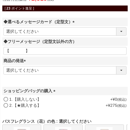
[
23
ポイント進呈 ]
◆選べるメッセージカード（定型文）
(
必
◆フリーメッセージ（定型文以外の方）
須
)
商品の発送
(
必
須
)
ショッピングバッグの購入
(
1.【購入しない】
+
¥
0
税込
必
2.【★購入する】
+
¥
275
税込
須
)
バスフレグランス（花）の色
選択してください