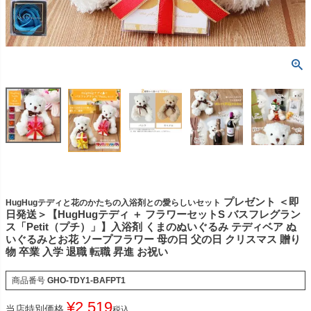
プレゼント ＜即
HugHugテディと花のかたちの入浴剤との愛らしいセット
日発送＞【HugHugテディ ＋ フラワーセットS バスフレグラン
ス「Petit（プチ）」】入浴剤 くまのぬいぐるみ テディベア ぬ
いぐるみとお花 ソープフラワー 母の日 父の日 クリスマス 贈り
物 卒業 入学 退職 転職 昇進 お祝い
商品番号
GHO-TDY1-BAFPT1
¥
2,519
当店特別価格
税込