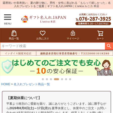
還暦祝いや喜寿祝い、夏の贈り物に。男性・女性に喜ばれる「もらって嬉しかった」名
入れプレゼントをご提案｜ギフト名入れJAPAN｜L'unica ルニカ 本店
MENU
商品一覧
お気に入り
マイページ
カート
HOME
名入れプレゼント商品一覧
【夏期休業について】
平素より格別のご愛顧を賜り、誠にありがとうございます。誠に勝手なが
ら
2026年8月8日(土)～17日(月)
を夏季休業とし、休業中のご注文・お問い
合わせは8月18日(火)より順次対応いたします。何卒よろしくお願い申し