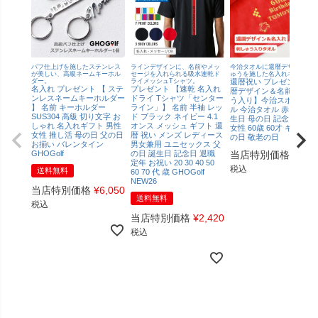
バフ仕上げを施したステンレス
ラインデザインに、名前やメッ
今治タオルに還暦デザイン刺
が美しい、高級ネームキーホル
セージを入れられる吸水速乾ド
ゅうを施した名入れギフト！
ダー。
ライメッシュTシャツ。
還暦祝い プレゼント【還
名入れ プレゼント 【 ステ
プレゼント 【速乾 名入れ
暦デザイン＆名前の刺し
ンレスネームキーホルダー
ドライ Tシャツ「センター
う入り】今治スポーツタ
】 名前 キーホルダー
ライン」】 名前 半袖 レッ
ル 今治タオル 赤タオル 
SUS304 高級 切り文字 お
ド ブラック ネイビー 4.1
生日 母の日 記念日 男性
しゃれ 名入れギフト 男性
オンス メッシュ ギフト 還
女性 60歳 60才 ギフト 父
女性 推し活 母の日 父の日
暦 祝い メンズ レディース
の日 敬老の日
お揃い バレンタイン
男女兼用 ユニセックス 父
GHOGolf
の日 誕生日 記念日 退職
当店特別価格
¥
4,4
定年 お祝い 20 30 40 50
税込
送料無料
60 70 代 歳 GHOGolf
NEW26
当店特別価格
¥
6,050
送料無料
税込
当店特別価格
¥
2,420
税込