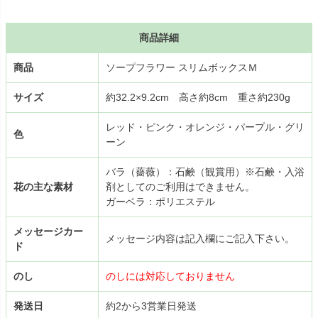
商品詳細
商品
ソープフラワー スリムボックスＭ
サイズ
約32.2×9.2cm 高さ約8cm 重さ約230g
レッド・ピンク・オレンジ・パープル・グリ
色
ーン
バラ（薔薇）：石鹸（観賞用）※石鹸・入浴
花の主な素材
剤としてのご利用はできません。
ガーベラ：ポリエステル
メッセージカー
メッセージ内容は記入欄にご記入下さい。
ド
のし
のしには対応しておりません
発送日
約2から3営業日発送