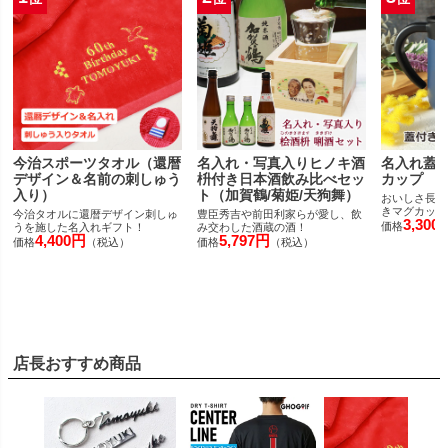
今治スポーツタオル（還暦
名入れ・写真入りヒノキ酒
名入れ蓋
デザイン＆名前の刺しゅう
枡付き日本酒飲み比べセッ
カップ
入り）
ト（加賀鶴/菊姫/天狗舞）
おいしさ長持
きマグカップ
今治タオルに還暦デザイン刺しゅ
豊臣秀吉や前田利家らが愛し、飲
3,300
価格
うを施した名入れギフト！
み交わした酒蔵の酒！
4,400円
5,797円
価格
（税込）
価格
（税込）
店長おすすめ商品