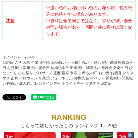
※濃い色のお花は薄い色のお花や箱、包装紙
等に色移りする場合があります。
注意
※香りは全て同じではなく、香りが強い場合
や弱い場合があり、時間と共に香りは薄くな
ります。
≪イベント・行事≫
母の日 入学 入園 卒業 送別会 結婚祝い 引っ越し祝い 引越し祝い 退職 転職 誕生
日 お見舞い 新築祝い 記念日 結婚記念日 出産祝い 就職祝い 発表会 敬老の日 ひ
なまつり ひな祭り プロポーズ 還暦 喜寿 米寿 古希 父の日 お中元 お歳暮 クリス
マス 正月 ハロウィン 卒業式 フューネラル お葬式 仏事 ペット 開店祝い 開業祝
い 内祝い 成人式 バレンタインデー ホワイトデー お彼岸 即日対応
もらって嬉しかったもの ランキング 1～20位
1
2
3
位
位
位