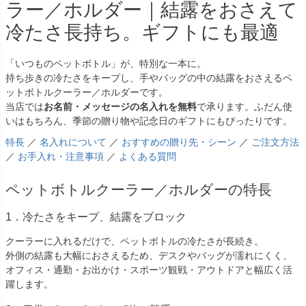
ラー／ホルダー｜結露をおさえて
冷たさ長持ち。ギフトにも最適
「いつものペットボトル」が、特別な一本に。
持ち歩きの冷たさをキープし、手やバッグの中の結露をおさえるペ
ットボトルクーラー／ホルダーです。
当店では
お名前・メッセージの名入れを無料
で承ります。ふだん使
いはもちろん、季節の贈り物や記念日のギフトにもぴったりです。
特長
／
名入れについて
／
おすすめの贈り先・シーン
／
ご注文方法
／
お手入れ・注意事項
／
よくある質問
ペットボトルクーラー／ホルダーの特長
1．冷たさをキープ、結露をブロック
クーラーに入れるだけで、ペットボトルの冷たさが長続き。
外側の結露も大幅におさえるため、デスクやバッグが濡れにくく、
オフィス・通勤・お出かけ・スポーツ観戦・アウトドアと幅広く活
躍します。