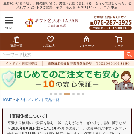
還暦祝いや喜寿祝い、夏の贈り物に。男性・女性に喜ばれる「もらって嬉しかった」名
入れプレゼントをご提案｜ギフト名入れJAPAN｜L'unica ルニカ 本店
MENU
商品一覧
お気に入り
マイページ
カート
HOME
名入れプレゼント商品一覧
【夏期休業について】
平素より格別のご愛顧を賜り、誠にありがとうございます。誠に勝手なが
ら
2026年8月8日(土)～17日(月)
を夏季休業とし、休業中のご注文・お問い
合わせは8月18日(火)より順次対応いたします。何卒よろしくお願い申し