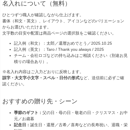
名入れについて（無料）
ひとつずつ職人が確認しながら仕上げます。
書体（和文・英文）、レイアウト、アイコンなどのバリエーション
からお選びいただけます。
文字数の目安や配置は商品ページの選択肢をご確認ください。
記入例（和文）：
太郎／還暦おめでとう／2025.10.25
記入例（英文）：Taro / Thank you always / 2025
チーム・会社ロゴなどの持ち込みはご相談ください（別途お見
積りの場合あり）。
※名入れ内容はご入力どおりに反映します。
誤字・大文字小文字・スペル・日付の形式
など、送信前に必ずご確
認ください。
おすすめの贈り先・シーン
季節のギフト：
父の日・母の日・敬老の日・クリスマス・お中
元／お歳暮
記念日：
誕生日・還暦／古希／喜寿などの長寿祝い、退職・栄