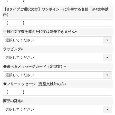
【Bタイプご選択の方】ワンポイントに印字する名前（※4文字以
内）
※対応文字数を超えた印字は制作できません
(
必
ラッピング
須
)
(
必
◆選べるメッセージカード（定型文）
須
)
(
必
◆フリーメッセージ（定型文以外の方）
須
)
商品の発送
(
必