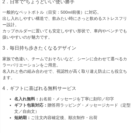
2．日常で“ちょうどいい”使い勝手
一般的なペットボトル（目安：500ml前後）に対応。
出し入れしやすい構造で、飲みたい時にさっと飲めるストレスフリ
ー設計。
カップホルダーに置いても安定しやすい形状で、車内やベンチでも
扱いやすいのが魅力です。
3．毎日持ち歩きたくなるデザイン
家族で色違い、チームでおそろいなど、シーンに合わせて選べるカ
ラーバリエーションをご用意。
名入れと色の組み合わせで、視認性が高く取り違え防止にも役立ち
ます。
4．ギフトに喜ばれる無料サービス
名入れ無料：
お名前・メッセージを丁寧に刻印／印字
ギフト包装対応：
贈答用ラッピング・メッセージカード（定型
文／自由文）
短納期：
ご注文内容確定後、順次制作・出荷