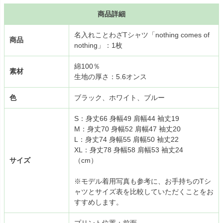
商品詳細
名入れことわざTシャツ「nothing comes of
商品
nothing」：1枚
綿100％
素材
生地の厚さ：5.6オンス
色
ブラック、ホワイト、ブルー
S：身丈66 身幅49 肩幅44 袖丈19
M：身丈70 身幅52 肩幅47 袖丈20
L：身丈74 身幅55 肩幅50 袖丈22
XL：身丈78 身幅58 肩幅53 袖丈24
サイズ
（cm）
※モデル着用写真も参考に、お手持ちのTシ
ャツとサイズ表を比較していただくことをお
すすめします。