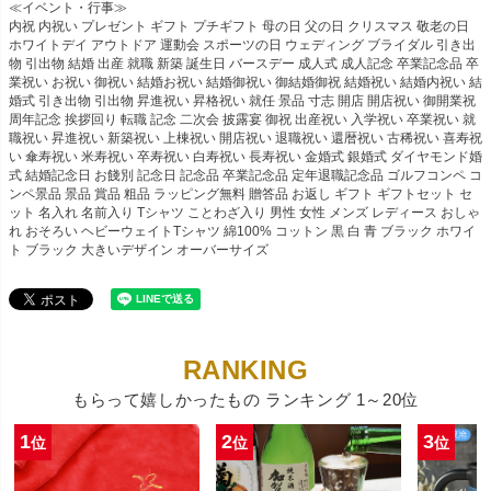
≪イベント・行事≫
内祝 内祝い プレゼント ギフト プチギフト 母の日 父の日 クリスマス 敬老の日
ホワイトデイ アウトドア 運動会 スポーツの日 ウェディング ブライダル 引き出
物 引出物 結婚 出産 就職 新築 誕生日 バースデー 成人式 成人記念 卒業記念品 卒
業祝い お祝い 御祝い 結婚お祝い 結婚御祝い 御結婚御祝 結婚祝い 結婚内祝い 結
婚式 引き出物 引出物 昇進祝い 昇格祝い 就任 景品 寸志 開店 開店祝い 御開業祝
周年記念 挨拶回り 転職 記念 二次会 披露宴 御祝 出産祝い 入学祝い 卒業祝い 就
職祝い 昇進祝い 新築祝い 上棟祝い 開店祝い 退職祝い 還暦祝い 古稀祝い 喜寿祝
い 傘寿祝い 米寿祝い 卒寿祝い 白寿祝い 長寿祝い 金婚式 銀婚式 ダイヤモンド婚
式 結婚記念日 お餞別 記念日 記念品 卒業記念品 定年退職記念品 ゴルフコンペ コ
ンペ景品 景品 賞品 粗品 ラッピング無料 贈答品 お返し ギフト ギフトセット セ
ット 名入れ 名前入り Tシャツ ことわざ入り 男性 女性 メンズ レディース おしゃ
れ おそろい ヘビーウェイトTシャツ 綿100% コットン 黒 白 青 ブラック ホワイ
ト ブラック 大きいデザイン オーバーサイズ
もらって嬉しかったもの ランキング 1～20位
1
2
3
位
位
位