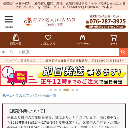
還暦祝いや喜寿祝い、夏の贈り物に。男性・女性に喜ばれる「もらって嬉しかった」名
入れプレゼントをご提案｜ギフト名入れJAPAN｜L'unica ルニカ 本店
MENU
商品一覧
お気に入り
マイページ
カート
HOME
名入れプレゼント商品一覧
【夏期休業について】
平素より格別のご愛顧を賜り、誠にありがとうございます。誠に勝手なが
ら
2026年8月8日(土)～17日(月)
を夏季休業とし、休業中のご注文・お問い
合わせは8月18日(火)より順次対応いたします。何卒よろしくお願い申し