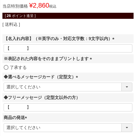
¥
2,860
当店特別価格
税込
[
26
ポイント進呈 ]
送料込
【名入れ内容】（※英字のみ・対応文字数：9文字以内）
(
必
※表記された内容をそのままプリントします
須
)
(
了承する
必
◆選べるメッセージカード（定型文）
須
(
)
必
◆フリーメッセージ（定型文以外の方）
須
)
商品の発送
(
必