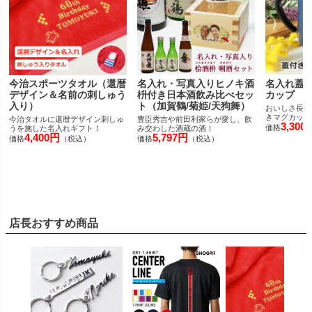
今治スポーツタオル（還暦
名入れ・写真入りヒノキ酒
名入れ蓋
デザイン＆名前の刺しゅう
枡付き日本酒飲み比べセッ
カップ
入り）
ト（加賀鶴/菊姫/天狗舞）
おいしさ長持
きマグカップ
今治タオルに還暦デザイン刺しゅ
豊臣秀吉や前田利家らが愛し、飲
3,300
価格
うを施した名入れギフト！
み交わした酒蔵の酒！
4,400円
5,797円
価格
（税込）
価格
（税込）
店長おすすめ商品