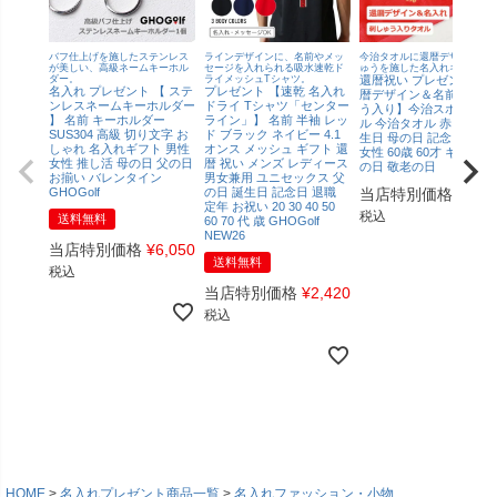
バフ仕上げを施したステンレス
ラインデザインに、名前やメッ
今治タオルに還暦デザイン刺
が美しい、高級ネームキーホル
セージを入れられる吸水速乾ド
ゅうを施した名入れギフト！
ダー。
ライメッシュTシャツ。
還暦祝い プレゼント【還
名入れ プレゼント 【 ステ
プレゼント 【速乾 名入れ
暦デザイン＆名前の刺し
ンレスネームキーホルダー
ドライ Tシャツ「センター
う入り】今治スポーツタ
】 名前 キーホルダー
ライン」】 名前 半袖 レッ
ル 今治タオル 赤タオル 
SUS304 高級 切り文字 お
ド ブラック ネイビー 4.1
生日 母の日 記念日 男性
しゃれ 名入れギフト 男性
オンス メッシュ ギフト 還
女性 60歳 60才 ギフト 父
女性 推し活 母の日 父の日
暦 祝い メンズ レディース
の日 敬老の日
お揃い バレンタイン
男女兼用 ユニセックス 父
GHOGolf
の日 誕生日 記念日 退職
当店特別価格
¥
4,4
定年 お祝い 20 30 40 50
税込
送料無料
60 70 代 歳 GHOGolf
NEW26
当店特別価格
¥
6,050
送料無料
税込
当店特別価格
¥
2,420
税込
HOME
名入れプレゼント商品一覧
名入れファッション・小物