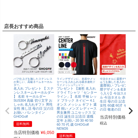
店長おすすめ商品
バフ仕上げを施したステンレス
ラインデザインに、名前やメッ
今治タオルに還暦デザイン刺
が美しい、高級ネームキーホル
セージを入れられる吸水速乾ド
ゅうを施した名入れギフト！
ダー。
ライメッシュTシャツ。
還暦祝い プレゼント【還
名入れ プレゼント 【 ステ
プレゼント 【速乾 名入れ
暦デザイン＆名前の刺し
ンレスネームキーホルダー
ドライ Tシャツ「センター
う入り】今治スポーツタ
】 名前 キーホルダー
ライン」】 名前 半袖 レッ
ル 今治タオル 赤タオル 
SUS304 高級 切り文字 お
ド ブラック ネイビー 4.1
生日 母の日 記念日 男性
しゃれ 名入れギフト 男性
オンス メッシュ ギフト 還
女性 60歳 60才 ギフト 父
女性 推し活 母の日 父の日
暦 祝い メンズ レディース
の日 敬老の日
お揃い バレンタイン
男女兼用 ユニセックス 父
GHOGolf
の日 誕生日 記念日 退職
当店特別価格
¥
4,4
定年 お祝い 20 30 40 50
税込
送料無料
60 70 代 歳 GHOGolf
NEW26
当店特別価格
¥
6,050
送料無料