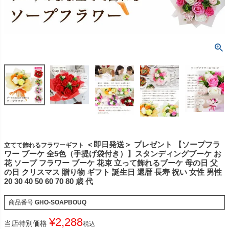
＜即日発送＞ プレゼント 【ソープフラ
立てて飾れるフラワーギフト
ワー ブーケ 全5色（手提げ袋付き）】スタンディングブーケ お
花 ソープ フラワー ブーケ 花束 立って飾れるブーケ 母の日 父
の日 クリスマス 贈り物 ギフト 誕生日 還暦 長寿 祝い 女性 男性
20 30 40 50 60 70 80 歳 代
商品番号
GHO-SOAPBOUQ
¥
2,288
当店特別価格
税込