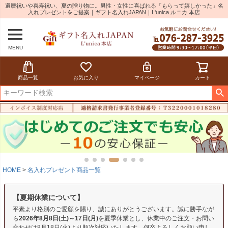
還暦祝いや喜寿祝い、夏の贈り物に。男性・女性に喜ばれる「もらって嬉しかった」名
入れプレゼントをご提案｜ギフト名入れJAPAN｜L'unica ルニカ 本店
MENU
商品一覧
お気に入り
マイページ
カート
HOME
名入れプレゼント商品一覧
【夏期休業について】
平素より格別のご愛顧を賜り、誠にありがとうございます。誠に勝手なが
ら
2026年8月8日(土)～17日(月)
を夏季休業とし、休業中のご注文・お問い
合わせは8月18日(火)より順次対応いたします。何卒よろしくお願い申し