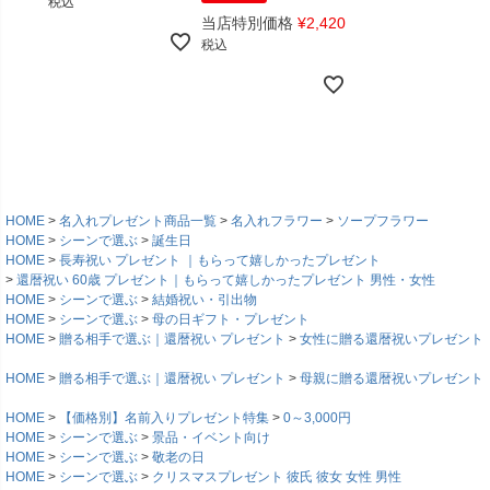
税込
当店特別価格
¥
2,420
税込
HOME
名入れプレゼント商品一覧
名入れフラワー
ソープフラワー
HOME
シーンで選ぶ
誕生日
HOME
長寿祝い プレゼント ｜もらって嬉しかったプレゼント
還暦祝い 60歳 プレゼント｜もらって嬉しかったプレゼント 男性・女性
HOME
シーンで選ぶ
結婚祝い・引出物
HOME
シーンで選ぶ
母の日ギフト・プレゼント
HOME
贈る相手で選ぶ｜還暦祝い プレゼント
女性に贈る還暦祝いプレゼント
HOME
贈る相手で選ぶ｜還暦祝い プレゼント
母親に贈る還暦祝いプレゼント
HOME
【価格別】名前入りプレゼント特集
0～3,000円
HOME
シーンで選ぶ
景品・イベント向け
HOME
シーンで選ぶ
敬老の日
HOME
シーンで選ぶ
クリスマスプレゼント 彼氏 彼女 女性 男性