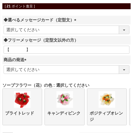
[
21
ポイント進呈 ]
◆選べるメッセージカード（定型文）
(
必
◆フリーメッセージ（定型文以外の方）
須
)
商品の発送
(
必
須
ソープフラワー（花）の色
選択してください
)
ブライトレッド
キャンディピンク
ポジティブオレン
ジ