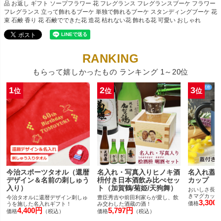
品 お返し ギフト ソープフラワー 花 フレグランス フレグランスブーケ フラワー
フレグランス 立って飾れるブーケ 単独で飾れるブーケ スタンディングブーケ 花
束 石鹸 香り 花 石鹸でできた花 造花 枯れない花 飾れる花 可愛い おしゃれ
もらって嬉しかったもの ランキング 1～20位
1
2
3
位
位
位
今治スポーツタオル（還暦
名入れ・写真入りヒノキ酒
名入れ蓋
デザイン＆名前の刺しゅう
枡付き日本酒飲み比べセッ
カップ
入り）
ト（加賀鶴/菊姫/天狗舞）
おいしさ長持
きマグカップ
今治タオルに還暦デザイン刺しゅ
豊臣秀吉や前田利家らが愛し、飲
3,300
価格
うを施した名入れギフト！
み交わした酒蔵の酒！
4,400円
5,797円
価格
（税込）
価格
（税込）