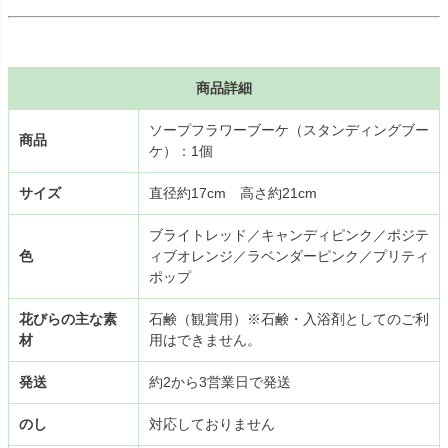
商品詳細
ソープフラワーブーケ（スタンディングブー
商品
ケ）：1個
サイズ
直径約17cm 高さ約21cm
ブライトレッド／キャンディピンク／ポジテ
色
ィブオレンジ／ラベンダーピンク／プリティ
ポップ
花びらの主な素
石鹸（観賞用）※石鹸・入浴剤としてのご利
材
用はできません。
発送
約2から3営業日で発送
のし
対応しておりません