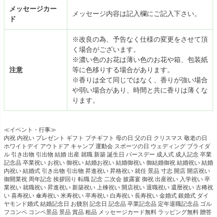
メッセージカー
メッセージ内容は記入欄にご記入下さい。
ド
※改良の為、予告なく仕様の変更をさせて頂
く場合がございます。
※濃い色のお花は薄い色のお花や箱、包装紙
注意
等に色移りする場合があります。
※香りは全て同じではなく、香りが強い場合
や弱い場合があり、時間と共に香りは薄くな
ります。
≪イベント・行事≫
内祝 内祝い プレゼント ギフト プチギフト 母の日 父の日 クリスマス 敬老の日
ホワイトデイ アウトドア キャンプ 運動会 スポーツの日 ウェディング ブライダ
ル 引き出物 引出物 結婚 出産 就職 新築 誕生日 バースデー 成人式 成人記念 卒業
記念品 卒業祝い お祝い 御祝い 結婚お祝い 結婚御祝い 御結婚御祝 結婚祝い 結婚
内祝い 結婚式 引き出物 引出物 昇進祝い 昇格祝い 就任 景品 寸志 開店 開店祝い
御開業祝 周年記念 挨拶回り 転職 記念 二次会 披露宴 御祝 出産祝い 入学祝い 卒
業祝い 就職祝い 昇進祝い 新築祝い 上棟祝い 開店祝い 退職祝い 還暦祝い 古稀祝
い 喜寿祝い 傘寿祝い 米寿祝い 卒寿祝い 白寿祝い 長寿祝い 金婚式 銀婚式 ダイ
ヤモンド婚式 結婚記念日 お餞別 記念日 記念品 卒業記念品 定年退職記念品 ゴル
フコンペ コンペ景品 景品 賞品 粗品 メッセージカード無料 ラッピング無料 贈答