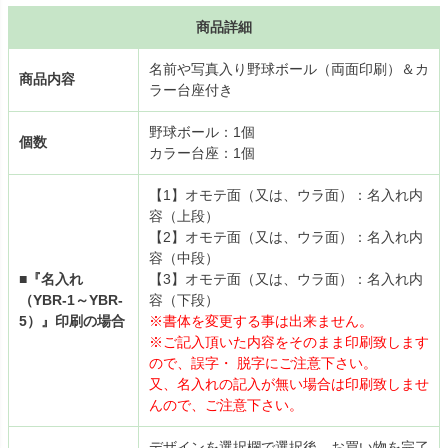
商品詳細
名前や写真入り野球ボール（両面印刷）＆カ
商品内容
ラー台座付き
野球ボール：1個
個数
カラー台座：1個
【1】オモテ面（又は、ウラ面）：名入れ内
容（上段）
【2】オモテ面（又は、ウラ面）：名入れ内
容（中段）
■『名入れ
【3】オモテ面（又は、ウラ面）：名入れ内
（YBR-1～YBR-
容（下段）
5）』印刷の場合
※書体を変更する事は出来ません。
※ご記入頂いた内容をそのまま印刷致します
ので、誤字・ 脱字にご注意下さい。
又、名入れの記入が無い場合は印刷致しませ
んので、ご注意下さい。
デザインを選択欄で選択後、お買い物を完了