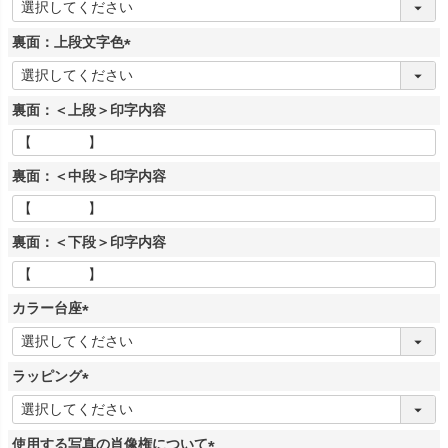
(
必
裏面：上段文字色
須
)
(
必
裏面：＜上段＞印字内容
須
)
裏面：＜中段＞印字内容
裏面：＜下段＞印字内容
カラー台座
(
必
ラッピング
須
)
(
必
使用する写真の肖像権について
須