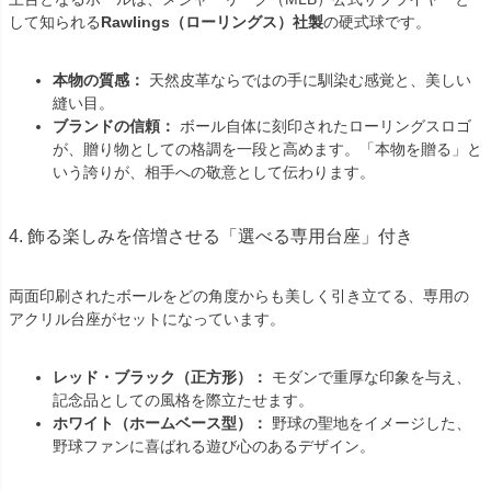
して知られる
Rawlings（ローリングス）社製
の硬式球です。
本物の質感：
天然皮革ならではの手に馴染む感覚と、美しい
縫い目。
ブランドの信頼：
ボール自体に刻印されたローリングスロゴ
が、贈り物としての格調を一段と高めます。「本物を贈る」と
いう誇りが、相手への敬意として伝わります。
4. 飾る楽しみを倍増させる「選べる専用台座」付き
両面印刷されたボールをどの角度からも美しく引き立てる、専用の
アクリル台座がセットになっています。
レッド・ブラック（正方形）：
モダンで重厚な印象を与え、
記念品としての風格を際立たせます。
ホワイト（ホームベース型）：
野球の聖地をイメージした、
野球ファンに喜ばれる遊び心のあるデザイン。