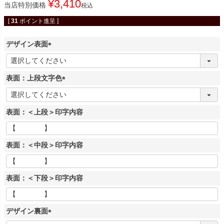
¥
3,410
当店特別価格
税込
[
31
ポイント進呈 ]
デザイン表面
(
必
表面：上段文字色
須
)
(
必
表面：＜上段＞印字内容
須
)
表面：＜中段＞印字内容
表面：＜下段＞印字内容
デザイン裏面