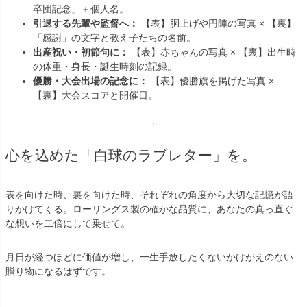
卒団記念」＋個人名。
引退する先輩や監督へ：
【表】胴上げや円陣の写真 × 【裏】
「感謝」の文字と教え子たちの名前。
出産祝い・初節句に：
【表】赤ちゃんの写真 × 【裏】出生時
の体重・身長・誕生時刻の記録。
優勝・大会出場の記念に：
【表】優勝旗を掲げた写真 ×
【裏】大会スコアと開催日。
心を込めた「白球のラブレター」を。
表を向けた時、裏を向けた時、それぞれの角度から大切な記憶が語
りかけてくる。ローリングス製の確かな品質に、あなたの真っ直ぐ
な想いを二倍にして乗せて。
月日が経つほどに価値が増し、一生手放したくないかけがえのない
贈り物になるはずです。