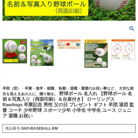
卒部（団）・卒業・進学・就職、 転勤・退職・還暦のお祝い事など、 大切な節
野球ボール 名入れ 【野球ボール 名
目を迎えるあの人に、贈り物を。
前＆写真入り（両面印刷）＆台座付き】 ローリングス
Rawlings 卒業記念 男性 父の日 プレゼント ギフト 卒団 退団 監
督 コーチ 少年野球 スポーツ少年 小学生 中学生 ユース ジュニ
ア 退職 お祝い
商品番号
GHO-BASEBALL-RM