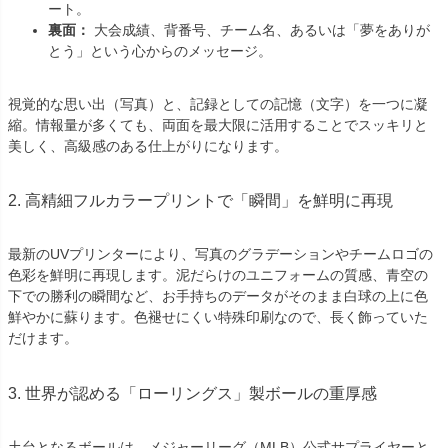
ート。
裏面：
大会成績、背番号、チーム名、あるいは「夢をありが
とう」という心からのメッセージ。
視覚的な思い出（写真）と、記録としての記憶（文字）を一つに凝
縮。情報量が多くても、両面を最大限に活用することでスッキリと
美しく、高級感のある仕上がりになります。
2. 高精細フルカラープリントで「瞬間」を鮮明に再現
最新のUVプリンターにより、写真のグラデーションやチームロゴの
色彩を鮮明に再現します。泥だらけのユニフォームの質感、青空の
下での勝利の瞬間など、お手持ちのデータがそのまま白球の上に色
鮮やかに蘇ります。色褪せにくい特殊印刷なので、長く飾っていた
だけます。
3. 世界が認める「ローリングス」製ボールの重厚感
土台となるボールは、メジャーリーグ（MLB）公式サプライヤーと