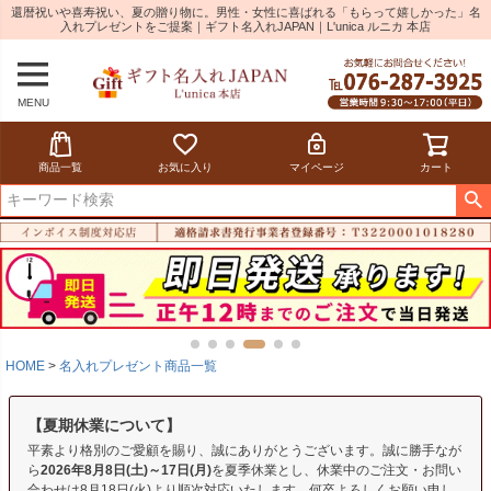
還暦祝いや喜寿祝い、夏の贈り物に。男性・女性に喜ばれる「もらって嬉しかった」名
入れプレゼントをご提案｜ギフト名入れJAPAN｜L'unica ルニカ 本店
MENU
商品一覧
お気に入り
マイページ
カート
HOME
名入れプレゼント商品一覧
【夏期休業について】
平素より格別のご愛顧を賜り、誠にありがとうございます。誠に勝手なが
ら
2026年8月8日(土)～17日(月)
を夏季休業とし、休業中のご注文・お問い
合わせは8月18日(火)より順次対応いたします。何卒よろしくお願い申し