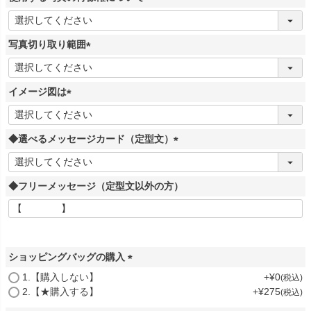
)
(
必
写真切り取り範囲
須
)
(
必
イメージ図は
須
)
(
必
◆選べるメッセージカード（定型文）
須
)
(
必
◆フリーメッセージ（定型文以外の方）
須
)
ショッピングバッグの購入
(
1.【購入しない】
+
¥
0
税込
必
2.【★購入する】
+
¥
275
税込
須