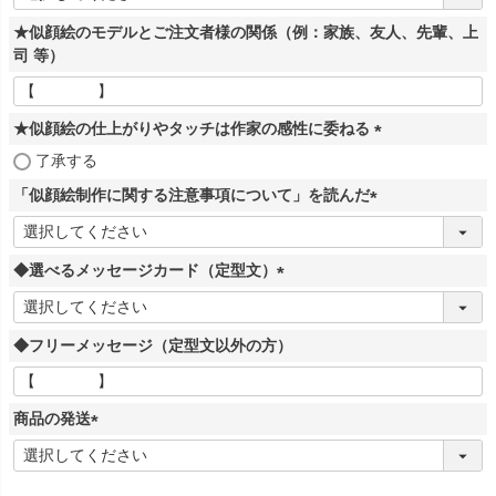
必
★似顔絵のモデルとご注文者様の関係（例：家族、友人、先輩、上
須
司 等）
)
★似顔絵の仕上がりやタッチは作家の感性に委ねる
(
了承する
必
「似顔絵制作に関する注意事項について」を読んだ
須
(
)
必
◆選べるメッセージカード（定型文）
須
)
(
必
◆フリーメッセージ（定型文以外の方）
須
)
商品の発送
(
必
須