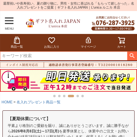
還暦祝いや喜寿祝い、夏の贈り物に。男性・女性に喜ばれる「もらって嬉しかった」名
入れプレゼントをご提案｜ギフト名入れJAPAN｜L'unica ルニカ 本店
MENU
商品一覧
お気に入り
マイページ
カート
HOME
名入れプレゼント商品一覧
【夏期休業について】
平素より格別のご愛顧を賜り、誠にありがとうございます。誠に勝手なが
ら
2026年8月8日(土)～17日(月)
を夏季休業とし、休業中のご注文・お問い
合わせは8月18日(火)より順次対応いたします。何卒よろしくお願い申し