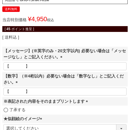
商品番号
GHO-TSHIRT-01M
送料無料
¥
4,950
当店特別価格
税込
[
45
ポイント進呈 ]
送料込
【メッセージ】(※英字のみ・20文字以内) 必要ない場合は「メッセ
ージなし」とご記入ください。
(
必
【数字】（※4桁以内）必要ない場合は「数字なし」とご記入くだ
須
さい。
)
(
必
※表記された内容をそのままプリントします
須
)
(
了承する
必
★似顔絵のイメージ
須
(
)