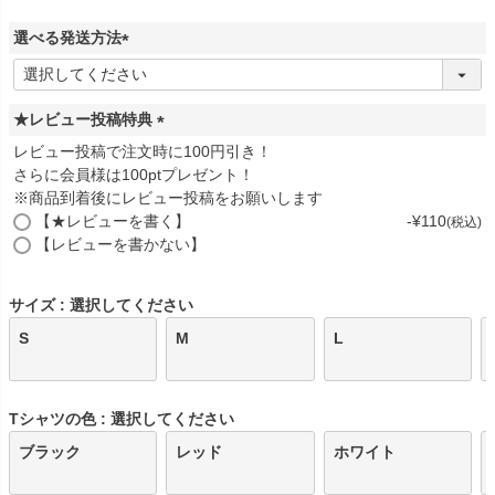
)
選べる発送方法
(
必
須
★レビュー投稿特典
)
(
レビュー投稿で注文時に100円引き！
必
さらに会員様は100ptプレゼント！
須
※商品到着後にレビュー投稿をお願いします
)
【★レビューを書く】
-
¥
110
税込
【レビューを書かない】
サイズ
選択してください
S
M
L
Tシャツの色
選択してください
ブラック
レッド
ホワイト