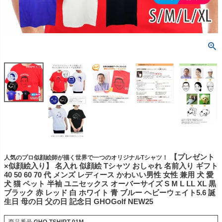
【プレゼント
人気のプロ似顔絵師が描く世界で一つのオリジナルTシャツ！
×似顔絵入り】 名入れ 似顔絵 Tシャツ おしゃれ 名前入り ギフト
40 50 60 70 代 メンズ レディース かわいい男性 女性 兼用 犬 愛
犬 猫 ペット 半袖 ユニセックス オーバーサイズ S M L LL XL 黒
ブラック 赤 レッド 白 ホワイト 青 ブルー ヘビーウェイト5.6 誕
生日 母の日 父の日 記念日 GHOGolf NEW25