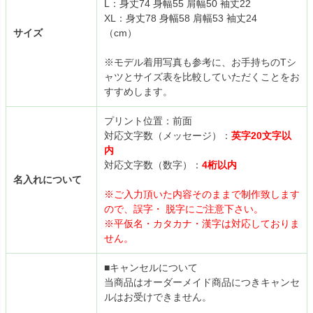
L：身丈74 身幅55 肩幅50 袖丈22
XL：身丈78 身幅58 肩幅53 袖丈24
サイズ
（cm）
※モデル着用写真も参考に、お手持ちのTシ
ャツとサイズ表を比較していただくことをお
すすめします。
プリント位置：前面
対応文字数（メッセージ）：
英字20文字以
内
対応文字数（数字）：
4桁以内
名入れについて
※ご入力頂いた内容そのままで制作致します
ので、誤字・ 脱字にご注意下さい。
※平仮名・カタカナ・漢字は対応しておりま
せん。
■キャンセルについて
当商品はオーダーメイド商品につきキャンセ
ルはお受けできません。