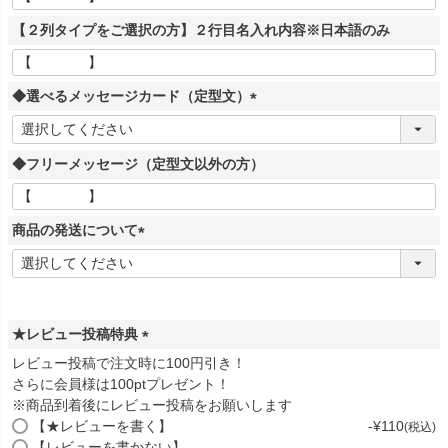
【２列タイプをご選択の方】２行目名入れ内容※日本語のみ
◆選べるメッセージカード（定型文）
(
必
◆フリーメッセージ（定型文以外の方）
須
)
商品の発送について
(
必
須
)
★レビュー投稿特典
(
レビュー投稿で注文時に100円引き！
必
さらに会員様は100ptプレゼント！
須
※商品到着後にレビュー投稿をお願いします
)
【★レビューを書く】
-
¥
110
税込
【レビューを書かない】