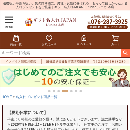
還暦祝いや喜寿祝い、夏の贈り物に。男性・女性に喜ばれる「もらって嬉しかった」名
入れプレゼントをご提案｜ギフト名入れJAPAN｜L'unica ルニカ 本店
MENU
商品一覧
お気に入り
マイページ
カート
HOME
名入れプレゼント商品一覧
【夏期休業について】
平素より格別のご愛顧を賜り、誠にありがとうございます。誠に勝手なが
ら
2026年8月8日(土)～17日(月)
を夏季休業とし、休業中のご注文・お問い
合わせは8月18日(火)より順次対応いたします。何卒よろしくお願い申し