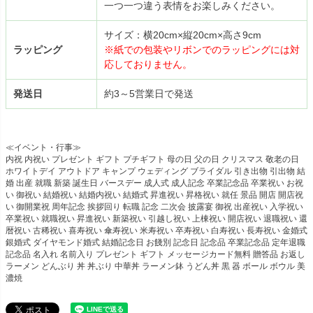
一つ一つ違う表情をお楽しみください。
サイズ：横20cm×縦20cm×高さ9cm
ラッピング
※紙での包装やリボンでのラッピングには対
応しておりません。
発送日
約3～5営業日で発送
≪イベント・行事≫
内祝 内祝い プレゼント ギフト プチギフト 母の日 父の日 クリスマス 敬老の日
ホワイトデイ アウトドア キャンプ ウェディング ブライダル 引き出物 引出物 結
婚 出産 就職 新築 誕生日 バースデー 成人式 成人記念 卒業記念品 卒業祝い お祝
い 御祝い 結婚祝い 結婚内祝い 結婚式 昇進祝い 昇格祝い 就任 景品 開店 開店祝
い 御開業祝 周年記念 挨拶回り 転職 記念 二次会 披露宴 御祝 出産祝い 入学祝い
卒業祝い 就職祝い 昇進祝い 新築祝い 引越し祝い 上棟祝い 開店祝い 退職祝い 還
暦祝い 古稀祝い 喜寿祝い 傘寿祝い 米寿祝い 卒寿祝い 白寿祝い 長寿祝い 金婚式
銀婚式 ダイヤモンド婚式 結婚記念日 お餞別 記念日 記念品 卒業記念品 定年退職
記念品 名入れ 名前入り プレゼント ギフト メッセージカード無料 贈答品 お返し
ラーメン どんぶり 丼 丼ぶり 中華丼 ラーメン鉢 うどん丼 黒 器 ボール ボウル 美
濃焼