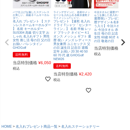
バフ仕上げを施したステンレス
ラインデザインに、名前やメッ
今治タオルに還暦デザイン刺
が美しい、高級ネームキーホル
セージを入れられる吸水速乾ド
ゅうを施した名入れギフト！
ダー。
ライメッシュTシャツ。
還暦祝い プレゼント【還
名入れ プレゼント 【 ステ
プレゼント 【速乾 名入れ
暦デザイン＆名前の刺し
ンレスネームキーホルダー
ドライ Tシャツ「センター
う入り】今治スポーツタ
】 名前 キーホルダー
ライン」】 名前 半袖 レッ
ル 今治タオル 赤タオル 
SUS304 高級 切り文字 お
ド ブラック ネイビー 4.1
生日 母の日 記念日 男性
しゃれ 名入れギフト 男性
オンス メッシュ ギフト 還
女性 60歳 60才 ギフト 父
女性 推し活 母の日 父の日
暦 祝い メンズ レディース
の日 敬老の日
お揃い バレンタイン
男女兼用 ユニセックス 父
GHOGolf
の日 誕生日 記念日 退職
当店特別価格
¥
4,4
定年 お祝い 20 30 40 50
税込
送料無料
60 70 代 歳 GHOGolf
NEW26
当店特別価格
¥
6,050
送料無料
税込
当店特別価格
¥
2,420
税込
HOME
名入れプレゼント商品一覧
名入れステーショナリー