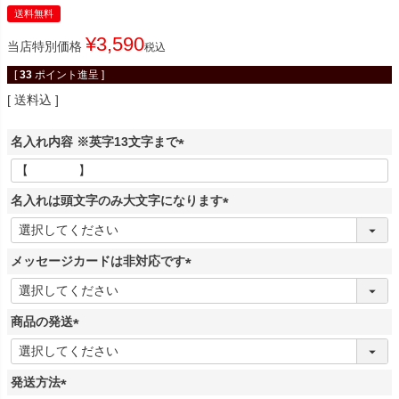
送料無料
¥
3,590
当店特別価格
税込
[
33
ポイント進呈 ]
送料込
名入れ内容 ※英字13文字まで
(
必
名入れは頭文字のみ大文字になります
須
)
(
必
メッセージカードは非対応です
須
)
(
必
商品の発送
須
)
(
必
発送方法
須