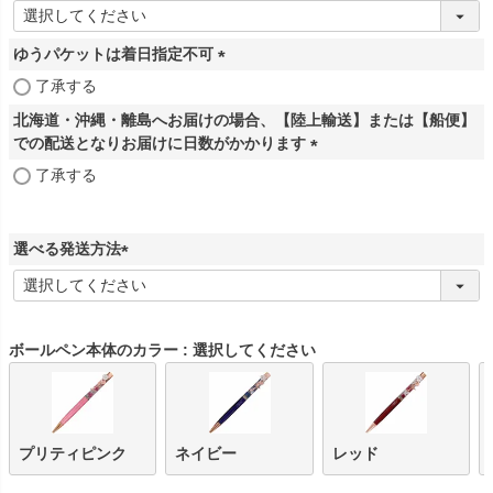
)
(
必
ゆうパケットは着日指定不可
須
)
(
了承する
必
北海道・沖縄・離島へお届けの場合、【陸上輸送】または【船便】
須
での配送となりお届けに日数がかかります
)
(
了承する
必
須
)
選べる発送方法
(
必
須
)
ボールペン本体のカラー
選択してください
プリティピンク
ネイビー
レッド