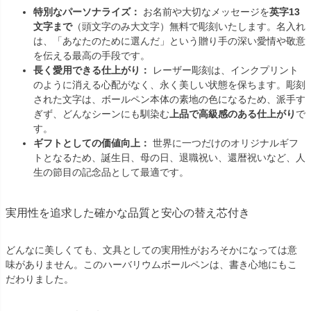
特別なパーソナライズ：
お名前や大切なメッセージを
英字13
文字まで
（頭文字のみ大文字）無料で彫刻いたします。名入れ
は、「あなたのために選んだ」という贈り手の深い愛情や敬意
を伝える最高の手段です。
長く愛用できる仕上がり：
レーザー彫刻は、インクプリント
のように消える心配がなく、永く美しい状態を保ちます。彫刻
された文字は、ボールペン本体の素地の色になるため、派手す
ぎず、どんなシーンにも馴染む
上品で高級感のある仕上がり
で
す。
ギフトとしての価値向上：
世界に一つだけのオリジナルギフ
トとなるため、誕生日、母の日、退職祝い、還暦祝いなど、人
生の節目の記念品として最適です。
実用性を追求した確かな品質と安心の替え芯付き
どんなに美しくても、文具としての実用性がおろそかになっては意
味がありません。このハーバリウムボールペンは、書き心地にもこ
だわりました。