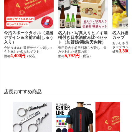
今治スポーツタオル（還暦
名入れ・写真入りヒノキ酒
名入れ蓋
デザイン＆名前の刺しゅう
枡付き日本酒飲み比べセッ
カップ
入り）
ト（加賀鶴/菊姫/天狗舞）
おいしさ長持
きマグカップ
今治タオルに還暦デザイン刺しゅ
豊臣秀吉や前田利家らが愛し、飲
3,300
価格
うを施した名入れギフト！
み交わした酒蔵の酒！
4,400円
5,797円
価格
（税込）
価格
（税込）
店長おすすめ商品