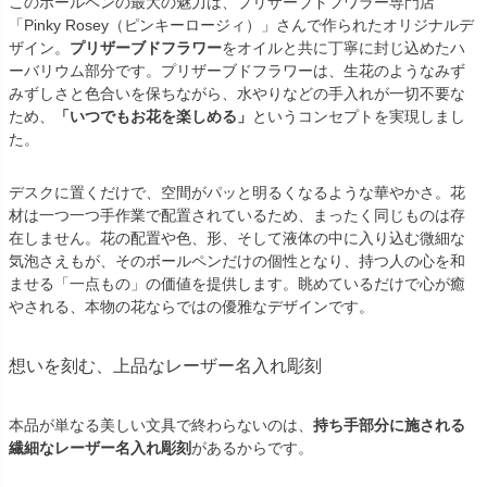
このボールペンの最大の魅力は、プリザーブドフワラー専門店
「Pinky Rosey（ピンキーロージィ）」さんで作られたオリジナルデ
ザイン。
プリザーブドフラワー
をオイルと共に丁寧に封じ込めたハ
ーバリウム部分です。プリザーブドフラワーは、生花のようなみず
みずしさと色合いを保ちながら、水やりなどの手入れが一切不要な
ため、
「いつでもお花を楽しめる」
というコンセプトを実現しまし
た。
デスクに置くだけで、空間がパッと明るくなるような華やかさ。花
材は一つ一つ手作業で配置されているため、まったく同じものは存
在しません。花の配置や色、形、そして液体の中に入り込む微細な
気泡さえもが、そのボールペンだけの個性となり、持つ人の心を和
ませる「一点もの」の価値を提供します。眺めているだけで心が癒
やされる、本物の花ならではの優雅なデザインです。
想いを刻む、上品なレーザー名入れ彫刻
本品が単なる美しい文具で終わらないのは、
持ち手部分に施される
繊細なレーザー名入れ彫刻
があるからです。