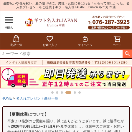
還暦祝いや喜寿祝い、夏の贈り物に。男性・女性に喜ばれる「もらって嬉しかった」名
入れプレゼントをご提案｜ギフト名入れJAPAN｜L'unica ルニカ 本店
MENU
商品一覧
お気に入り
マイページ
カート
HOME
名入れプレゼント商品一覧
【夏期休業について】
平素より格別のご愛顧を賜り、誠にありがとうございます。誠に勝手なが
ら
2026年8月8日(土)～17日(月)
を夏季休業とし、休業中のご注文・お問い
合わせは8月18日(火)より順次対応いたします。何卒よろしくお願い申し