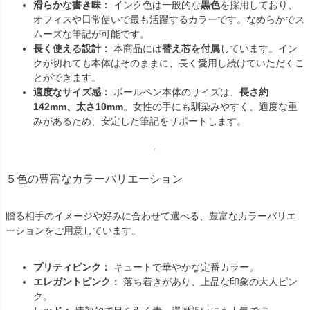
滑らかな書き味：
インク色は一般的な
黒色
を採用しており、
オフィスや日常使いで最も活躍するカラーです。なめらかでス
ムーズな筆記が可能です。
長く使える設計：
本商品には
替え芯を付属
しています。イン
クが切れても本体はそのままに、長く愛用し続けていただくこ
とができます。
適度なサイズ感：
ボールペン本体のサイズは、
長さ約
142mm、太さ10mm
。女性の手にも馴染みやすく、適度な重
みがあるため、安定した筆記をサポートします。
５色の豊富なカラーバリエーション
贈る相手のイメージや好みに合わせて選べる、豊富なカラーバリエ
ーションをご用意しています。
プリティピンク：
キュートで華やかな定番カラー。
エレガントピンク：
落ち着きがあり、上品な印象の大人ピン
ク。