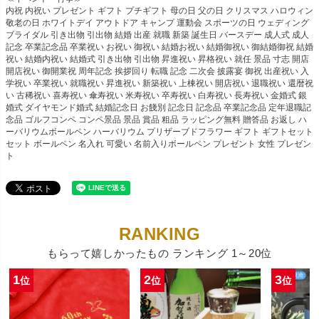
内祝 内祝い プレゼント ギフト プチギフト 母の日 父の日 クリスマス ハロウィン
敬老の日 ホワイトデイ アウトドア キャンプ 運動会 スポーツの日 ウェディング
ブライダル 引き出物 引出物 結婚 出産 就職 新築 誕生日 バースデー 成人式 成人
記念 卒業記念品 卒業祝い お祝い 御祝い 結婚お祝い 結婚御祝い 御結婚御祝 結婚
祝い 結婚内祝い 結婚式 引き出物 引出物 昇進祝い 昇格祝い 就任 景品 寸志 開店
開店祝い 御開業祝 周年記念 挨拶回り 転職 記念 二次会 披露宴 御祝 出産祝い 入
学祝い 卒業祝い 就職祝い 昇進祝い 新築祝い 上棟祝い 開店祝い 退職祝い 還暦祝
い 古稀祝い 喜寿祝い 傘寿祝い 米寿祝い 卒寿祝い 白寿祝い 長寿祝い 金婚式 銀
婚式 ダイヤモンド婚式 結婚記念日 お餞別 記念日 記念品 卒業記念品 定年退職記
念品 ゴルフコンペ コンペ景品 景品 賞品 粗品 ラッピング無料 贈答品 お返し ハ
ーバリウムボールペン ハーバリウム プリザーブドフラワー ギフト ギフトセット
セット ボールペン 名入れ 可愛い 名前入りボールペン プレゼント 女性 プレゼン
ト
もらって嬉しかったもの ランキング 1～20位
1
2
3
位
位
位