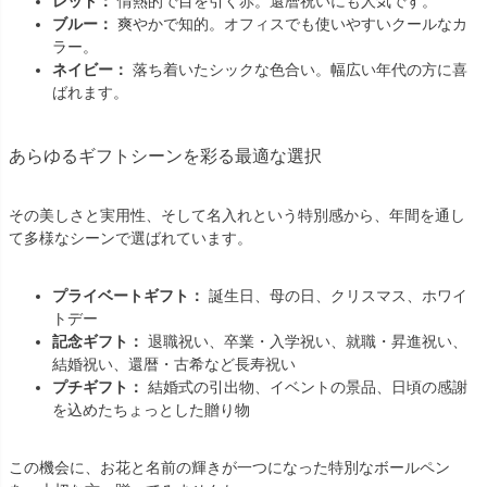
レッド：
情熱的で目を引く赤。還暦祝いにも人気です。
ブルー：
爽やかで知的。オフィスでも使いやすいクールなカ
ラー。
ネイビー：
落ち着いたシックな色合い。幅広い年代の方に喜
ばれます。
あらゆるギフトシーンを彩る最適な選択
その美しさと実用性、そして名入れという特別感から、年間を通し
て多様なシーンで選ばれています。
プライベートギフト：
誕生日、母の日、クリスマス、ホワイ
トデー
記念ギフト：
退職祝い、卒業・入学祝い、就職・昇進祝い、
結婚祝い、還暦・古希など長寿祝い
プチギフト：
結婚式の引出物、イベントの景品、日頃の感謝
を込めたちょっとした贈り物
この機会に、お花と名前の輝きが一つになった特別なボールペン