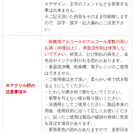
※デザイン、文字のフォントなどを変更する
事は出来ません。
※ご記入頂いた内容をそのまま印刷致します
ので、誤字・脱字・記入漏れにご注意下さ
い。
・
除菌用アルコールやアルコール度数の高い
お酒（30度以上）、界面活性剤は使用しな
いで下さい。
材質上、ひび割れの発生と、金
色箔やインクが剥がれる恐れがあります。
・食器洗浄機、乾燥機、電子レンジのご使用
はできません。
・ご使用後は水で洗い、柔らかい布で拭き取
※アクリル枡の
るようにしてください。
注意事項※
・たわしや磨き粉で磨かないでください。
・衝撃を与えない様お取り扱いください。
・冷酒用としてご使用ください。製品本来の
用途、使用目的に沿って正しくお使いくださ
い。誤ったご使用は製品の破損や身体に危害
を及ぼす場合があります。
・変形変色の恐れがありますので、直射日光