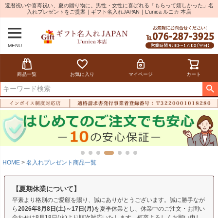
還暦祝いや喜寿祝い、夏の贈り物に。男性・女性に喜ばれる「もらって嬉しかった」名
入れプレゼントをご提案｜ギフト名入れJAPAN｜L'unica ルニカ 本店
MENU
商品一覧
お気に入り
マイページ
カート
HOME
名入れプレゼント商品一覧
【夏期休業について】
平素より格別のご愛顧を賜り、誠にありがとうございます。誠に勝手なが
ら
2026年8月8日(土)～17日(月)
を夏季休業とし、休業中のご注文・お問い
合わせは8月18日(火)より順次対応いたします。何卒よろしくお願い申し