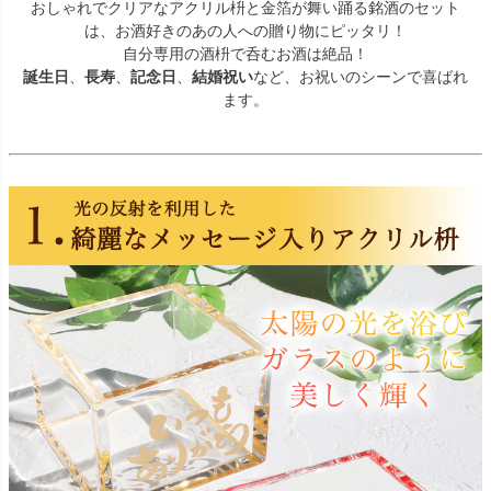
おしゃれでクリアなアクリル枡と金箔が舞い踊る銘酒のセット
は、お酒好きのあの人への贈り物にピッタリ！
自分専用の酒枡で呑むお酒は絶品！
誕生日
、
長寿
、
記念日
、
結婚祝い
など、お祝いのシーンで喜ばれ
ます。