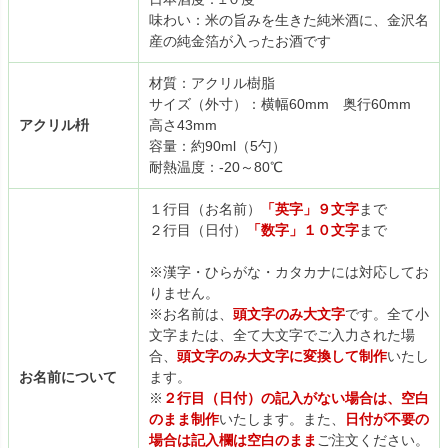
味わい：米の旨みを生きた純米酒に、金沢名
産の純金箔が入ったお酒です
材質：アクリル樹脂
サイズ（外寸）：横幅60mm 奥行60mm
アクリル枡
高さ43mm
容量：約90ml（5勺）
耐熱温度：-20～80℃
１行目（お名前）
「英字」９文字
まで
２行目（日付）
「数字」１０文字
まで
※漢字・ひらがな・カタカナには対応してお
りません。
※お名前は、
頭文字のみ大文字
です。全て小
文字または、全て大文字でご入力された場
合、
頭文字のみ大文字に変換して制作
いたし
お名前について
ます。
※
２行目（日付）の記入がない場合は、空白
のまま制作
いたします。また、
日付が不要の
場合は記入欄は空白のまま
ご注文ください。