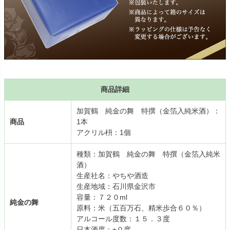
商品詳細
加賀鶴 純金の舞 特撰（金箔入純米酒）：
商品
1本
アクリル枡：1個
種類：加賀鶴 純金の舞 特撰（金箔入純米
酒）
生産社名：やちや酒造
生産地域：石川県金沢市
容量：７２０ml
純金の舞
原料：米（五百万石、精米歩合６０％）
アルコール度数：１５．３度
日本酒度：±０度