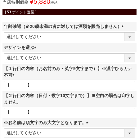
¥
5,830
当店特別価格
税込
[
53
ポイント進呈 ]
年齢確認（※20歳未満の者に対しては酒類を販売しません）
(
必
デザインを選ぶ
須
)
(
必
【１行目の内容（お名前のみ・英字9文字まで）】※漢字ひらカナ
須
不可
)
(
必
【２行目の内容（日付・数字10文字まで）】※空白の場合は印字し
須
ません。
)
※お名前は頭文字のみ大文字となります。
(
必