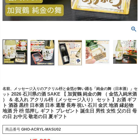
名前、メッセージ入りのアクリル枡と金箔が舞い踊る「純金の舞（日本酒）」セ
2026 石川県の酒 SAKE 【 加賀鶴 純金の舞 （ 金箔入純米酒
ット
） ＆ 名入れ アクリル枡（メッセージ入り） セット 】お酒 ギフ
ト 酒器 黒枡 日本酒 日本 還暦 長寿 祝い 石川 金沢 地酒 縁起物
地酒 升 枡 箔押し ギフト プレゼント 誕生日 男性 女性 父の日 母
の日 お中元 敬老の日 夏ギフト
商品番号
GHO-ACRYL-MASU02