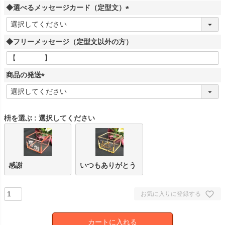
◆選べるメッセージカード（定型文）
須
)
(
必
◆フリーメッセージ（定型文以外の方）
須
)
商品の発送
(
必
須
枡を選ぶ
選択してください
)
感謝
いつもありがとう
お気に入りに登録する
カートに入れる