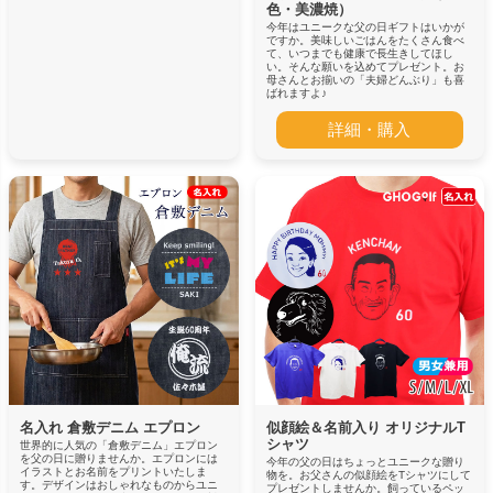
色・美濃焼）
今年はユニークな父の日ギフトはいかが
ですか。美味しいごはんをたくさん食べ
て、いつまでも健康で長生きしてほし
い。そんな願いを込めてプレゼント。お
母さんとお揃いの「夫婦どんぶり」も喜
ばれますよ♪
詳細・購入
名入れ 倉敷デニム エプロン
似顔絵＆名前入り オリジナルT
シャツ
世界的に人気の「倉敷デニム」エプロン
を父の日に贈りませんか。エプロンには
今年の父の日はちょっとユニークな贈り
イラストとお名前をプリントいたしま
物を。お父さんの似顔絵をTシャツにして
す。デザインはおしゃれなものからユニ
プレゼントしませんか。飼っているペッ