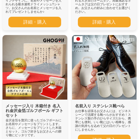
インデザインに、名前やメッセージを入
れる大き目のネームタグ。高級感あるネ
れられる吸水速乾ドライメッシュTシャ
ームタグは父の日プレゼントにおすす
ツ。お父さんのお名前とメッセージを入
め。お父さんの好みに合わせてお選びく
れてプレゼントしませんか♪
ださい。
詳細・購入
詳細・購入
メッセージ入り 木箱付き 名入
名前入り ステンレス靴べら
れ金沢金箔ゴルフボール ギフト
お仕事を頑張るお父さんには、ビジネス
セット
シーンで活躍する靴べらがおすすめ！ス
テンレス製の手のひらサイズだから、携
金沢金箔を贅沢に使ったゴルフボールに
帯にも便利。いい靴にはいい相棒を。感
お名前やメッセージをプリントします。
謝の気持ちを込めて父の日のプレゼント
さらに、メッセージをプリントした木箱
にしませんか。
とセット。ゴルフ好きなお父さんへの贈
り物にピッタリです。