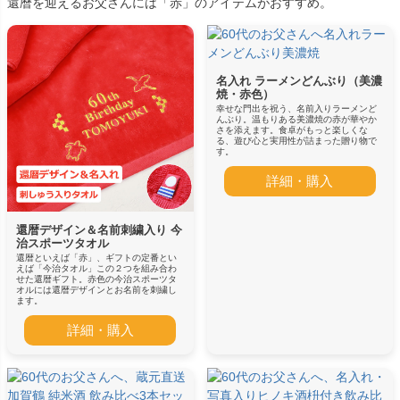
還暦を迎えるお父さんには「赤」のアイテムがおすすめ。
名入れ ラーメンどんぶり（美濃
焼・赤色）
幸せな門出を祝う、名前入りラーメンど
んぶり。温もりある美濃焼の赤が華やか
さを添えます。食卓がもっと楽しくな
る、遊び心と実用性が詰まった贈り物で
す。
詳細・購入
還暦デザイン＆名前刺繍入り 今
治スポーツタオル
還暦といえば「赤」、ギフトの定番とい
えば「今治タオル」この２つを組み合わ
せた還暦ギフト。赤色の今治スポーツタ
オルには還暦デザインとお名前を刺繍し
ます。
詳細・購入