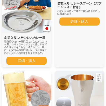
名前入り カレースプーン（スプ
ーンレスト付き）
ステンレスカレー皿と一緒に贈るとさら
に喜ばれます。
詳細・購入
名前入り ステンレスカレー皿
喫茶店やカレー専門店でおなじみのカレ
ー皿。レギュラーサイズと大盛りサイズ
の２サイズをご用意。名入れカレー皿
に、お父さんの大好物カレーライスを入
れて、日ごろの感謝を伝えませんか。
詳細・購入