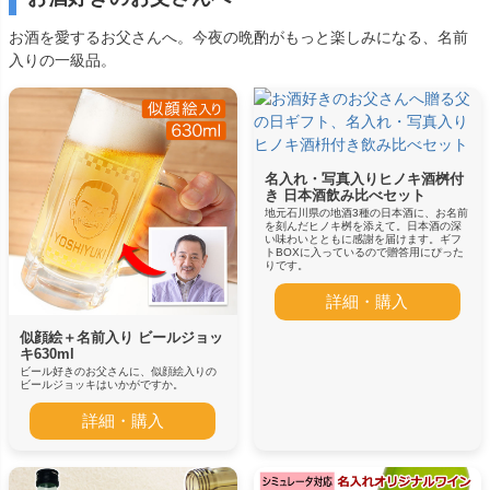
お酒を愛するお父さんへ。今夜の晩酌がもっと楽しみになる、名前
入りの一級品。
名入れ・写真入りヒノキ酒桝付
き 日本酒飲み比べセット
地元石川県の地酒3種の日本酒に、お名前
を刻んだヒノキ桝を添えて。日本酒の深
い味わいとともに感謝を届けます。ギフ
トBOXに入っているので贈答用にぴった
りです。
詳細・購入
似顔絵＋名前入り ビールジョッ
キ630ml
ビール好きのお父さんに、似顔絵入りの
ビールジョッキはいかがですか。
詳細・購入