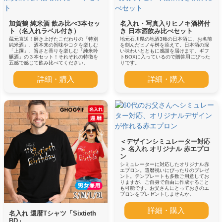
加賀鶴 純米酒 飲み比べ3本セッ
名入れ・写真入りヒノキ酒桝付
ト（名入れラベル付き）
き 日本酒飲み比べセット
蔵元直送！磨き上げたこだわりの「特別
地元石川県の地酒3種の日本酒に、お名前
純米酒」、酒本来の旨味やコクを楽しむ
を刻んだヒノキ桝を添えて。日本酒の深
「上撰」、旨さと香りを楽しむ「純米吟
い味わいとともに感謝を届けます。ギフ
醸酒」の３本セット！それぞれの特徴を
トBOXに入っているので贈答用にぴった
五感で感じて飲み比べてください。
りです。
詳細・購入
詳細・購入
＜デザインシミュレーター対応
＞ 名入れ オリジナル 赤エプロ
ン
シミュレーターに対応したオリジナル赤
エプロン。還暦祝いにぴったりのプレゼ
ント。テンプレートも多数ご用意してお
りますが、ご自身で自由に作成すること
も可能です。お父さんにとっておきのエ
プロンをプレゼントしませんか。
詳細・購入
名入れ 還暦Tシャツ「Sixtieth
BD」