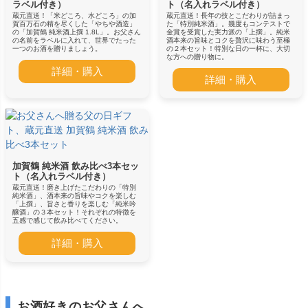
ラベル付き）
ト（名入れラベル付き）
蔵元直送！「米どころ、水どころ」の加
蔵元直送！長年の技とこだわりが詰まっ
賀百万石の精を尽くした「やちや酒造」
た「特別純米酒」。幾度もコンテストで
の「加賀鶴 純米酒上撰 1.8L」。お父さん
金賞を受賞した実力派の「上撰」。純米
の名前をラベルに入れて、世界でたった
酒本来の旨味とコクを贅沢に味わう至極
一つのお酒を贈りましょう。
の２本セット！特別な日の一杯に、大切
な方への贈り物に。
詳細・購入
詳細・購入
加賀鶴 純米酒 飲み比べ3本セッ
ト（名入れラベル付き）
蔵元直送！磨き上げたこだわりの「特別
純米酒」、酒本来の旨味やコクを楽しむ
「上撰」、旨さと香りを楽しむ「純米吟
醸酒」の３本セット！それぞれの特徴を
五感で感じて飲み比べてください。
詳細・購入
お酒好きのお父さんへ