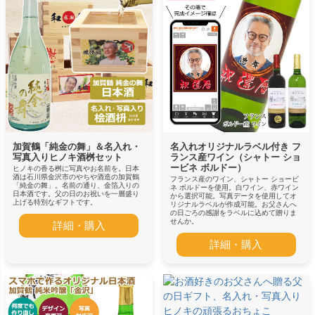
加賀鶴「純金の舞」＆名入れ・
名入れオリジナルラベル付き フ
写真入りヒノキ酒桝セット
ランス産ワイン（シャトー ショ
ービネ ボルドー）
ヒノキの香る桝に写真やお名前を。日本
酒は石川県金沢市のやちや酒造の加賀鶴
フランス産のワイン、シャトー ショービ
「純金の舞」。名前の通り、金箔入りの
ネ ボルドーを使用。白ワイン、赤ワイン
日本酒です。父の日のお祝いを一層盛り
から選択可能。写真データを使用してオ
上げる特別なギフトです。
リジナルラベルが作成可能。お父さんへ
の日ごろの感謝をラベルに込めて贈りま
せんか。
詳細・購入
詳細・購入