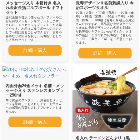
メッセージ入り 木箱付き 名入
長寿デザイン＆名前刺繍入り 今
れ金沢金箔ゴルフボール ギフト
治スポーツタオル
セット
70歳（古希）・77歳（喜寿）・80歳（傘
寿）・88歳（米寿）・90歳（卒寿）・99
金沢金箔を贅沢に使ったゴルフボールに
歳（白寿）・100歳（百寿）を迎えるお父
お名前やメッセージをプリントします。
さんにおすすめ。高品質な今治スポーツ
さらに、メッセージをプリントした木箱
タオルに長寿デザインとお名前を刺繍し
とセット。木箱はゴルフボールの土台と
た長寿祝いギフトはいかがですか。タオ
して一緒に飾ることができます。古希や
ルの色は、それぞれの長寿祝いに合わせ
喜寿などの節目を祝う、長寿祝いとして
て「白」「黄色」「紫」をご用意してお
も人気のセットです。
ります。
詳細・購入
詳細・購入
内面外面24金メッキ 名前・メッ
セージ入り ステンレスタンブラ
ー250ml
輝く黄金のタンブラー。お名前とメッセ
ージを彫刻してお入れします。お父さん
への感謝の言葉を入れてプレゼントしま
せんか。
詳細・購入
名入れ ラーメンどんぶり（黒