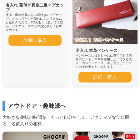
名入れ 蓋付き真空二重マグカッ
プ
保温・保冷効果のある蓋付きのマグカッ
プ。どっしりとした倒れにくいフォルム
と蓋付きなので、PCの近くに置いても安
心。デスクワーク中心のお父さんにおす
すめです。
詳細・購入
名入れ 本革ペンケース
ペンケースにはおしゃれに英字でお名前
をプリント。本革を使用した「できる大
人」のペーンケース。差し色としてデス
クの上が華やかになります。
詳細・購入
アウトドア・趣味派へ
大好きな趣味の時間を、もっと自分らしく。アクティブな父に贈
る、名前入りの相棒。