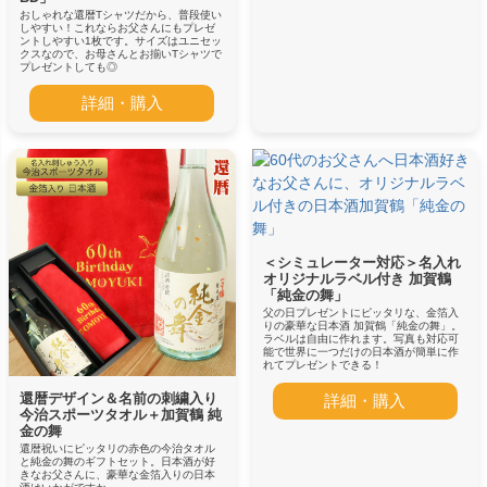
おしゃれな還暦Tシャツだから、普段使い
しやすい！これならお父さんにもプレゼ
ントしやすい1枚です。サイズはユニセッ
クスなので、お母さんとお揃いTシャツで
プレゼントしても◎
詳細・購入
＜シミュレーター対応＞名入れ
オリジナルラベル付き 加賀鶴
「純金の舞」
父の日プレゼントにピッタリな、金箔入
りの豪華な日本酒 加賀鶴「純金の舞」。
ラベルは自由に作れます。写真も対応可
能で世界に一つだけの日本酒が簡単に作
れてプレゼントできる！
還暦デザイン＆名前の刺繍入り
詳細・購入
今治スポーツタオル＋加賀鶴 純
金の舞
還暦祝いにピッタリの赤色の今治タオル
と純金の舞のギフトセット。日本酒が好
きなお父さんに、豪華な金箔入りの日本