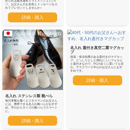
れられる吸水速乾ドライメッシュTシャ
ツ。お父さんのお名前とメッセージを入
れてプレゼントしませんか♪
詳細・購入
名入れ 蓋付き真空二重マグカッ
プ
保温・保冷効果のある蓋付きのマグカッ
プ。どっしりとした倒れにくいフォルム
と蓋付きなので、PCの近くに置いても安
心。デスクワーク中心のお父さんにおす
すめです。
詳細・購入
名入れ ステンレス製 靴べら
毎日革靴を履くビジネスマンのお父さん
には、携帯できる名入れ靴べらがおすす
め。手のひらサイズの靴べらでスマート
に。
詳細・購入