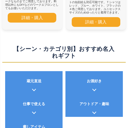
ークなものまでご用意しております。料
トの似顔絵も対応可能です。Ｔシャツは
理以外にもDIYなどのワークエプロンとし
レッド、ブルー、ホワイト、ブラックの
てもお使いいただけます。
４色ご用意しております。ユニセックス
サイズのためゆったりと着用できます。
詳細・購入
詳細・購入
【シーン・カテゴリ別】おすすめ名入
れギフト
蔵元直送
お酒好き
仕事で使える
アウトドア・趣味
癒しアイテム