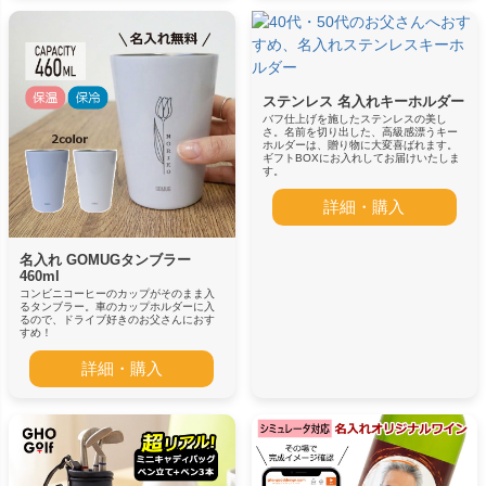
ステンレス 名入れキーホルダー
バフ仕上げを施したステンレスの美し
さ。名前を切り出した、高級感漂うキー
ホルダーは、贈り物に大変喜ばれます。
ギフトBOXにお入れしてお届けいたしま
す。
詳細・購入
名入れ GOMUGタンブラー
460ml
コンビニコーヒーのカップがそのまま入
るタンブラー。車のカップホルダーに入
るので、ドライブ好きのお父さんにおす
すめ！
詳細・購入