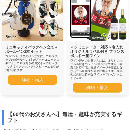
ミニキャディバッグペン立て＋
＜シミュレーター対応＞名入れ
ボールペン3本 セット
オリジナルラベル付き フランス
ボルドー産ワイン
ゴルフバッグ型のペン立てに、ゴルフク
ラブのボールペン3本が入ったユニークな
ワイン好きのお父さんには、オリジナル
ギフト。ゴルフ好きのお父さんにピッタ
ラベル付きのワインはいかがですか。写
リ♪追加オプションで名入れネームタグが
真も対応可能。完成イメージを確認しな
付けられます。
がらラベル作成が簡単に出来ます。今年
の父の日は特別なワインをプレゼントし
ませんか。
詳細・購入
詳細・購入
【60代のお父さんへ】還暦・趣味が充実するギ
フト