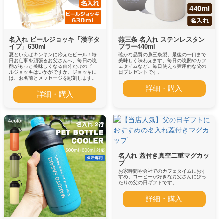
名入れ ビールジョッキ「漢字タ
燕三条 名入れ ステンレスタン
イプ」630ml
ブラー440ml
夏といえばキンキンに冷えたビール！毎
確かな品質の燕三条製。最後の一口まで
日お仕事を頑張るお父さんへ、毎日の晩
美味しく味わえます。毎日の晩酌やカフ
酌がもっと美味しくなる自分だけのビー
ェタイムなど。毎日使える実用的な父の
ルジョッキはいかがですか。ジョッキに
日プレゼントです。
は、お名前とメッセージを彫刻します。
詳細・購入
詳細・購入
名入れ 蓋付き真空二重マグカッ
プ
お家時間や会社でのカフェタイムにおす
すめ。コーヒーが好きなお父さんにぴっ
たりの父の日ギフトです。
詳細・購入