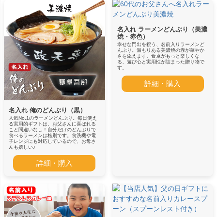
名入れ ラーメンどんぶり（美濃
焼・赤色）
幸せな門出を祝う、名前入りラーメンど
んぶり。温もりある美濃焼の赤が華やか
さを添えます。食卓がもっと楽しくな
る、遊び心と実用性が詰まった贈り物で
す。
詳細・購入
名入れ 俺のどんぶり（黒）
人気No.1のラーメンどんぶり。毎日使え
る実用的ギフトは、お父さんに喜ばれる
こと間違いなし！自分だけのどんぶりで
食べるラーメンは格別です。食洗機や電
子レンジにも対応しているので、お母さ
んも嬉しい♪
詳細・購入