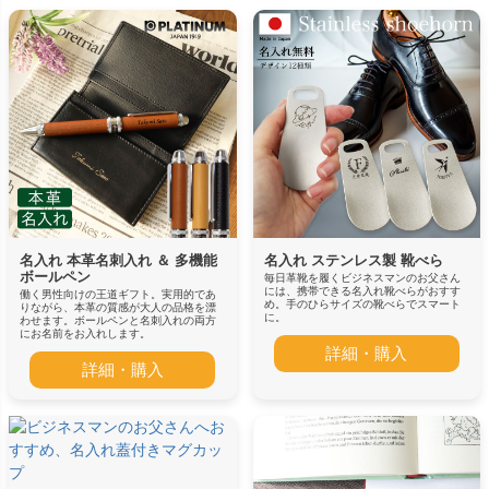
名入れ 本革名刺入れ ＆ 多機能
名入れ ステンレス製 靴べら
ボールペン
毎日革靴を履くビジネスマンのお父さん
には、携帯できる名入れ靴べらがおすす
働く男性向けの王道ギフト。実用的であ
め。手のひらサイズの靴べらでスマート
りながら、本革の質感が大人の品格を漂
に。
わせます。ボールペンと名刺入れの両方
にお名前をお入れします。
詳細・購入
詳細・購入