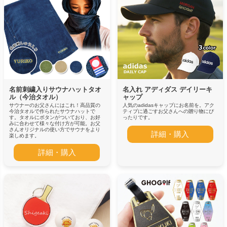
名前刺繍入りサウナハットタオ
名入れ アディダス デイリーキ
ル（今治タオル）
ャップ
サウナーのお父さんにはこれ！高品質の
人気のadidasキャップにお名前を。アク
今治タオルで作られたサウナハットで
ティブに過ごすお父さんへの贈り物にぴ
す。タオルにボタンがついており、お好
ったりです。
みに合わせて様々な付け方が可能。お父
さんオリジナルの使い方でサウナをより
詳細・購入
楽しめます。
詳細・購入