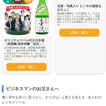
名前・写真入り ヒノキの頑張る
おちょこ
最高級の国産ヒノキを使用した、だるま
のような丸いフォルムのおちょこ。何度
倒れても起き上がる可愛いお猪口にお名
前とイラストやお写真をプリントしま
す。
詳細・購入
オリジナルラベル付き日本酒
（加賀鶴 純米吟醸「金沢」）
石川県金沢市の地酒、加賀鶴 純米吟醸
「金沢」。金沢が誇る日本酒に、写真入
りの名入れラベルを添えて。お父さんへ
の日ごろの感謝をラベルに込めて贈りま
せんか。
詳細・購入
ビジネスマンのお父さんへ
働く背中を誇りに思うから。さりげない上質さを添える、名入れの
ビジネスツール。