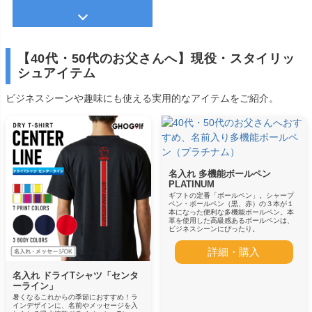
【40代・50代のお父さんへ】現役・スタイリッ
シュアイテム
ビジネスシーンや趣味にも使える実用的なアイテムをご紹介。
名入れ 多機能ボールペン
PLATINUM
ギフトの定番「ボールペン」。シャープ
ペン・ボールペン（黒、赤）の３本が１
本になった便利な多機能ボールペン。本
革を使用した高級感あるボールペンは、
ビジネスシーンにぴったり。
詳細・購入
名入れ ドライTシャツ「センタ
ーライン」
暑くなるこれからの季節におすすめ！ラ
インデザインに、名前やメッセージを入