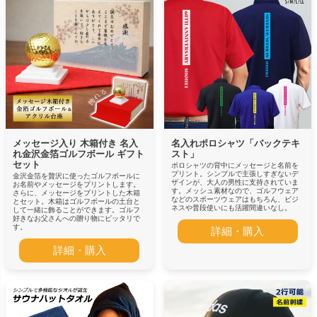
メッセージ入り 木箱付き 名入
名入れポロシャツ「バックテキ
れ金沢金箔ゴルフボール ギフト
スト」
セット
ポロシャツの背中にメッセージと名前を
プリント。シンプルで主張しすぎないデ
金沢金箔を贅沢に使ったゴルフボールに
ザインが、大人の男性に支持されていま
お名前やメッセージをプリントします。
す。メッシュ素材なので、ゴルフウェア
さらに、メッセージをプリントした木箱
などのスポーツウェアはもちろん、ビジ
とセット。木箱はゴルフボールの土台と
ネスや普段使いにも活躍間違いなし。
して一緒に飾ることができます。ゴルフ
好きなお父さんへの贈り物にピッタリで
す。
詳細・購入
詳細・購入